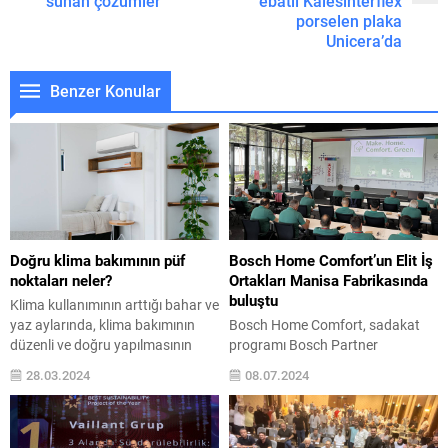
sunan çözümler
ebatlı Kalesinterflex
porselen plaka
Unicera’da
Benzer Konular
Doğru klima bakımının püf
Bosch Home Comfort’un Elit İş
noktaları neler?
Ortakları Manisa Fabrikasında
buluştu
Klima kullanımının arttığı bahar ve
yaz aylarında, klima bakımının
Bosch Home Comfort, sadakat
düzenli ve doğru yapılmasının
programı Bosch Partner
hem ay sonundaki elektrik
Programın 25 elit üyesini, 1-2
28.03.2024
08.07.2024
faturalarına hem de insan
Temmuz tarihlerinde Manisa
sağlığına olumlu etkileri olduğuna
Fabrikasında ağırladı.
vurgu yapan Toshiba Ürün
İklimlendirme sektörünün önde
Yöneticisi Caner Doğan doğru
gelen şirketlerinden Bosch Home