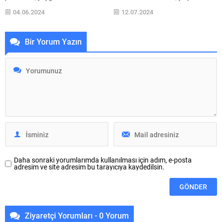
alışkanları ve gereksinimler,
konforu ve sağlık açısından büyük
04.06.2024
12.07.2024
dünyanın sunduğu kaynaklarla
önem taşıyor. Serinlemek, ısınmak
karşılanamayacak bir noktaya
ve nem kontrolü sağlamak gibi
geldi. Bu noktada iklim
birçok avantajı bulunan klima,
Bir Yorum Yazın
değişikliğinin yıkıcı etkilerini en
doğru kullanılmadığında solunum
aza indirmek ve süreci tersine
yolu rahatsızlıkları ve bakteri
çevirmek için fosil yakıt
üretimi gibi olumsuz sonuçlara
kullanımını yenilenebilir enerji
yol açarken kullanım ömrü de
kaynakları ile ikame etmek,
düşüyor. Bu sebeple klimayı...
enerjiyi ve kaynakları verimli
kullanmak gibi bir dizi aksiyon
planı ve...
Daha sonraki yorumlarımda kullanılması için adım, e-posta
adresim ve site adresim bu tarayıcıya kaydedilsin.
Ziyaretçi Yorumları - 0 Yorum