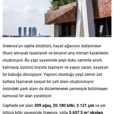
Greenox’un cephe strüktürü, hayat ağacının dallarından
ilham alınarak tasarlandı ve binanın ana mimari karakterini
oluşturuyor. Bu yapı sayesinde yeşil doku zeminle sınırlı
kalmayıp üçüncü boyuta taşınıyor ve yapıyı saran, yaşayan
bir kabuğa dönüşüyor. Yapının oturduğu yeşil zemin üst
katlara taşınarak sosyal bir çatı alanı oluşturuluyor;
önündeki park alanı da düzenlenerek çevresiyle bütünleşen
kamusal bir alan yaratılıyor.
Cephede yer alan
209 ağaç
,
20.180 bitki
,
3.121 çalı
ve yer
örtücü bitki sayesinde Greenox, yılda
5.657,5 m³ oksijen