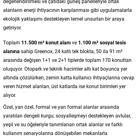
değerlendirilmesi ve çatıdaki güneş panelleriyle ortak
alanların enerji ihtiyacının karşılanması gibi uygulamalarla
ekolojik yaklaşımı destekleyen temel unsurları bir araya
getiriyor.
Toplam
11.500 m² konut alanı
ve
1.100 m² sosyal tesis
alanına
sahip Greenox, 24 katlı tek blokta, 50 ila 91 m²
arasında değişen 1+1 ve 2+1 tiplerde toplam 170 konuttan
oluşuyor. Otopark ve teknik hacimler altı kat boyunca yer
altında çözülürken, zemin katta kullanıcı ihtiyaçlarına cevap
veren hizmet alanları, üst katlarda ise konut birimleri yer
alıyor.
Özel, yarı özel, formal ve yarı formal alanlar arasında
yaratılan dengeli kurgu; sosyalleşmeyi destekleyen avlular,
yeşil ve su öğeleriyle tanımlanan ortak alanlar ve farklı
kullanım senaryolarına dönüşebilen mekanlarla