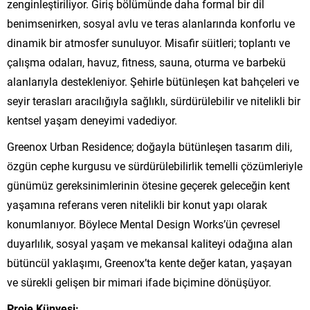
zenginleştiriliyor. Giriş bölümünde daha formal bir dil
benimsenirken, sosyal avlu ve teras alanlarında konforlu ve
dinamik bir atmosfer sunuluyor. Misafir süitleri; toplantı ve
çalışma odaları, havuz, fitness, sauna, oturma ve barbekü
alanlarıyla destekleniyor. Şehirle bütünleşen kat bahçeleri ve
seyir terasları aracılığıyla sağlıklı, sürdürülebilir ve nitelikli bir
kentsel yaşam deneyimi vadediyor.
Greenox Urban Residence; doğayla bütünleşen tasarım dili,
özgün cephe kurgusu ve sürdürülebilirlik temelli çözümleriyle
günümüz gereksinimlerinin ötesine geçerek geleceğin kent
yaşamına referans veren nitelikli bir konut yapı olarak
konumlanıyor. Böylece Mental Design Works’ün çevresel
duyarlılık, sosyal yaşam ve mekansal kaliteyi odağına alan
bütüncül yaklaşımı, Greenox’ta kente değer katan, yaşayan
ve sürekli gelişen bir mimari ifade biçimine dönüşüyor.
Proje Künyesi: