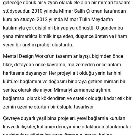
geleceğe dönük bir vizyon olarak ele alan bir mimari tasarım
stüdyosudur. 2010 yılında Mimar Salih Çıkman tarafından
kurulan stüdyo, 2012 yılında Mimar Tülin Meydan’ın
katılımıyla çok disiplinli bir yapıya dönüştü. O günden bu
yana mimarlıkta kimlik inşa eden, düşünce üreten ve ilham
veren bir üretim pratiği oluşturdu.
Mental Design Works’ün tasarım anlayışı, biçimden önce
fikre, detaydan önce kavrama, malzemeden önce anlam
haritasına dayanıyor. Her projeyi ait olduğu yerin tarihini,
kültürel bağlamını ve doğasını bir araya getiren mimari bir
sentez olarak ele alıyor. Mimariyi zamansızlaştıran,
bağlamsal olarak köklendiren ve estetik olduğu kadar etik bir
zemin üzerine oturtan bir üslupla tasarlıyor.
Çevreye duyarlı yeşil bina projeleri, yerel bağlamla kurulan
kuvvetli ilişkiler, kullanıcı deneyimine odaklanan planlamalar
ve detaylara gösterilen özen, firmanın imzası haline