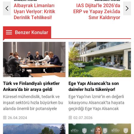
Albayrak Limanları
IAS Dijital’le 2026’da
Uyarı Veriyor: Kritik
ERP ve Yapay Zekâda
Derinlik Tehlikesi!
Sınır Kaldırıyor
Benzer Konular
Türk ve Finlandiyalı şirketler
Ege Yapı Alsancak’ta son
Ankara’da bir araya geldi
daireler hızla tükeniyor!
Küresel mühendislik, tedarik ve
Ege Yapı’nın İzmir’in en değerli
inşaat sektörü hızla büyürken bu
lokasyonu Alsancak’ta hayata
alanda önemli bir potansiyele
geçirdiği Ege Yapı Alsancak
sahip olan Türkiye, yurt dışı
projesinde satış süreci sona
26.04.2024
02.07.2026
işbirliklerini ülkeler arası
yaklaşırken, bölgede yeni proje
düzenlenen etkinliklerle artırıyor.
arzının son derece sınırlı olduğu
Finlandiya’nın Ekonomi ve
Alsancak’ta yoğun ilgi gören