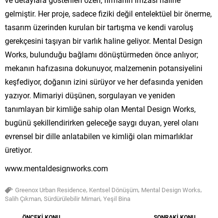
gelmiştir. Her proje, sadece fiziki değil entelektüel bir önerme,
tasarım üzerinden kurulan bir tartışma ve kendi varoluş
gerekçesini taşıyan bir varlık haline geliyor. Mental Design
Works, bulunduğu bağlamı dönüştürmeden önce anlıyor;
mekanın hafızasına dokunuyor, malzemenin potansiyelini
keşfediyor, doğanın izini sürüyor ve her defasında yeniden
yazıyor. Mimariyi düşünen, sorgulayan ve yeniden
tanımlayan bir kimliğe sahip olan Mental Design Works,
bugünü şekillendirirken geleceğe saygı duyan, yerel olanı
evrensel bir dille anlatabilen ve kimliği olan mimarlıklar
üretiyor.
www.mentaldesignworks.com
,
,
,
Greenox Urban Residence
Kentsel Dönüşüm
Mental Design Works
,
,
Salih Çıkman
Sürdürülebilir Mimari
Yeşil Bina
ÖNCEKİ KONU
SONRAKİ KONU