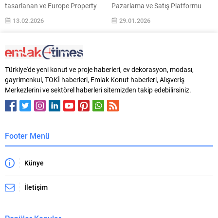
tasarlanan ve Europe Property
Pazarlama ve Satış Platformu
Awards 2025’te “Multiple
Kurucusu Bilge Özdemir, 2025 yılı
13.02.2026
29.01.2026
Residence Architecture”
ve son 10 yılın ilçe bazlı ilk el konut
kategorisinde ödül alan Greenox
satış verilerini, TÜİK tarafından
Urban Residence, kentsel
2015 yılında başlayan
dönüşümü sadece yapı yenileme
değerlendirmeler doğrultusunda
değil, çevresel, sosyal ve
Gayrimenkul Değerleme Uzmanı
Türkiye'de yeni konut ve proje haberleri, ev dekorasyon, modası,
mekansal değişim hedefleyen
Remzi Atay referansıyla
gayrimenkul, TOKİ haberleri, Emlak Konut haberleri, Alışveriş
bütüncül bir yaşam modeli olarak
derleyerek sektöre sunduklarını
Merkezlerini ve sektörel haberleri sitemizden takip edebilirsiniz.
sunuyor. Şehir merkezinde
açıkladı. İstanbul’da proje
yaşayanların yeşil ve oksijen
geliştirecek inşaat firmaları, satış
ihtiyacına doğrudan yanıt veren...
ve pazarlama ekipleri...
Footer Menü
Künye
İletişim