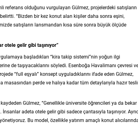
i referans olduğunu vurgulayan Gülmez, projelerdeki satışların
lirtti. “Bizden bir kez konut alan kişiler daha sonra eşini,
rimizde satışların lansmandan kısa süre sonra büyük ölçüde
r otele gelir gibi taşınıyor”
gulamaya başladıkları “kira takip sistemi”nin yoğun ilgi
erine de taşıyacaklarını söyledi. Esenboğa Havalimanı çevresi v
projede “full eşyalı” konsept uyguladıklarını ifade eden Gülmez,
a masasından perde ve halıya kadar tüm detaylarıyla hazır tesl
i kaydeden Gülmez, “Genellikle üniversite öğrencileri ya da bekar
. İnsanlar adeta otele gelir gibi sadece çantasıyla taşınıyor. Ayrı
 yönetiyoruz. Bu model, özellikle yatırım amaçlı konut alıcılarınd