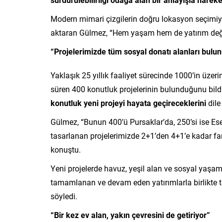
Modern mimari çizgilerin doğru lokasyon seçimiyle b
aktaran Gülmez, “Hem yaşam hem de yatırım değer
“Projelerimizde tüm sosyal donatı alanları bulu
Yaklaşık 25 yıllık faaliyet sürecinde 1000’in üzer
süren 400 konutluk projelerinin bulunduğunu bildi
konutluk yeni projeyi hayata geçireceklerini
dile 
Gülmez, “Bunun 400’ü Pursaklar’da, 250’si ise E
tasarlanan projelerimizde 2+1’den 4+1’e kadar farkl
konuştu.
Yeni projelerde havuz, yeşil alan ve sosyal yaşam
tamamlanan ve devam eden yatırımlarla birlikte t
söyledi.
“Bir kez ev alan, yakın çevresini de getiriyor”