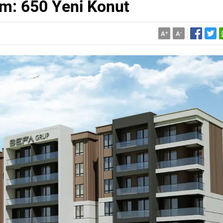
ım: 650 Yeni Konut
A
+
A
-