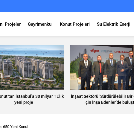
ni Projeler
Gayrimenkul
Konut Projeleri
Su Elektrik Enerji
nut’tan İstanbul’a 30 milyar TL’lik
İnşaat Sektörü ‘Sürdürülebilir Bir
yeni proje
İçin İnşa Edenler’de buluş
m: 650 Yeni Konut