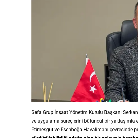
Sefa Grup İnşaat Yönetim Kurulu Başkanı Serkan G
ve uygulama süreçlerini bütüncül bir yaklaşımla el
Etimesgut ve Esenboğa Havalimanı çevresinde pro
sürdürülebilirliği odağa alan bir anlayışla hareket