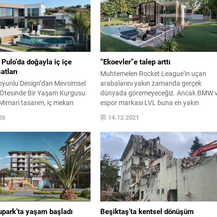
 Pulo’da doğayla iç içe
“Ekoevler”e talep arttı
atları
Muhtemelen Rocket League'in uçan
yunlu Design’dan Mevsimsel
arabalarını yakın zamanda gerçek
 Ötesinde Bir Yaşam Kurgusu:
dünyada göremeyeceğiz. Ancak BMW 
Mimari tasarım, iç mekan
espor markası LVL buna en yakın
 şantiye kontrolünde bütüncül
seçeneği ...
26
14.12.2021
ım benimseyen BAD-Başak
Design imzasını taşıyan Casa
 Latince’de “ada” anlamına
kelimesinden alıyor ve
dağına yerleştirilen Çelebi
rif bir gönderme yapıyor.
aygın...
upark’ta yaşam başladı
Beşiktaş’ta kentsel dönüşüm