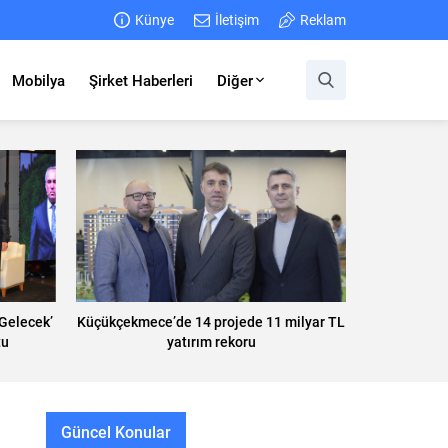
Künye
İletişim
Reklam
Mobilya
Şirket Haberleri
Diğer
 Gelecek’
Küçükçekmece’de 14 projede 11 milyar TL
tu
yatırım rekoru
Güncel Konular