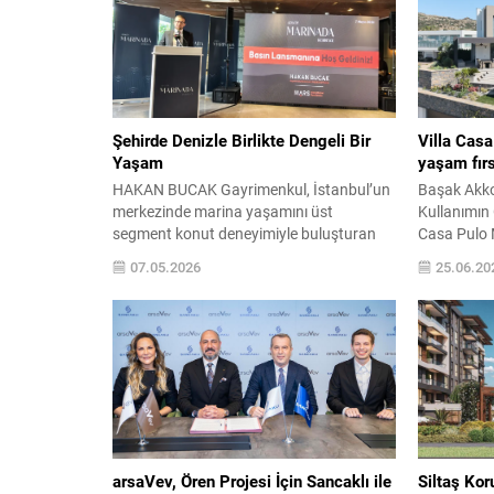
Şehirde Denizle Birlikte Dengeli Bir
Villa Casa
Yaşam
yaşam fırs
HAKAN BUCAK Gayrimenkul, İstanbul’un
Başak Akko
merkezinde marina yaşamını üst
Kullanımın
segment konut deneyimiyle buluşturan
Casa Pulo 
Marinada Residence projesini tanıttı.
tasarımı ve
07.05.2026
25.06.20
Sınırlı sayıda bağımsız bölümden oluşan
bir yaklaş
proje, lokasyonu ve sunduğu yaşam
Akkoyunlu 
standardıyla öne çıkıyor. Ataköy
Pulo, adını
Marina’da konumlanan Marinada
gelen pulo 
Residence, marina, otel, restoranlar ve
tasarımın o
sosyal alanlarla bütünleşen bir yaşam
Adası’na za
çevresinin parçası olarak dikkat çekiyor.
Bölgedeki y
Proje, denizle...
arsaVev, Ören Projesi İçin Sancaklı ile
Siltaş Kor