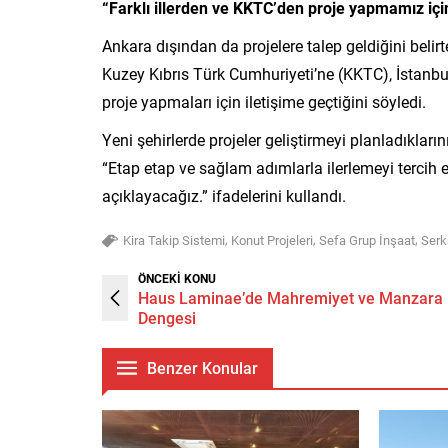
“Farklı illerden ve KKTC’den proje yapmamız içi
Ankara dışından da projelere talep geldiğini be
Kuzey Kıbrıs Türk Cumhuriyeti’ne (KKTC), İstanbul
proje yapmaları için iletişime geçtiğini söyledi.
Yeni şehirlerde projeler geliştirmeyi planladıkla
“Etap etap ve sağlam adımlarla ilerlemeyi tercih 
açıklayacağız.” ifadelerini kullandı.
,
,
,
Kira Takip Sistemi
Konut Projeleri
Sefa Grup İnşaat
Serk
ÖNCEKİ KONU
Haus Laminae’de Mahremiyet ve Manzara
Dengesi
Benzer Konular