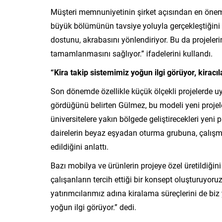
Müşteri memnuniyetinin şirket açısından en öneml
büyük bölümünün tavsiye yoluyla gerçekleştiğini be
dostunu, akrabasını yönlendiriyor. Bu da projele
tamamlanmasını sağlıyor.” ifadelerini kullandı.
“Kira takip sistemimiz yoğun ilgi görüyor, kiracıla
Son dönemde özellikle küçük ölçekli projelerde uy
gördüğünü belirten Gülmez, bu modeli yeni projel
üniversitelere yakın bölgede geliştirecekleri yeni 
dairelerin beyaz eşyadan oturma grubuna, çalışm
edildiğini anlattı.
Bazı mobilya ve ürünlerin projeye özel üretildiğin
çalışanların tercih ettiği bir konsept oluşturuyoruz
yatırımcılarımız adına kiralama süreçlerini de biz
yoğun ilgi görüyor.” dedi.