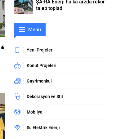
ŞA-RA Enerji halka arzda rekor
talep topladı
Menü
luk
Yeni Projeler
Konut Projeleri
Gayrimenkul
Dekorasyon ve Stil
Mobilya
Su Elektrik Enerji