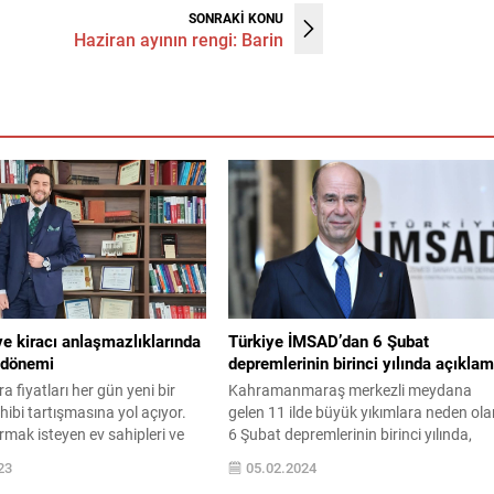
SONRAKİ KONU
Haziran ayının rengi: Barin
ve kiracı anlaşmazlıklarında
Türkiye İMSAD’dan 6 Şubat
 dönemi
depremlerinin birinci yılında açıkla
a fiyatları her gün yeni bir
Kahramanmaraş merkezli meydana
ahibi tartışmasına yol açıyor.
gelen 11 ilde büyük yıkımlara neden ol
ırmak isteyen ev sahipleri ve
6 Şubat depremlerinin birinci yılında,
çıkan kiracılar arasında
Türkiye İMSAD’dan açıklama geldi.
23
05.02.2024
rginlikler artık davadan önce
Deprem felaketinin ardından 1.5