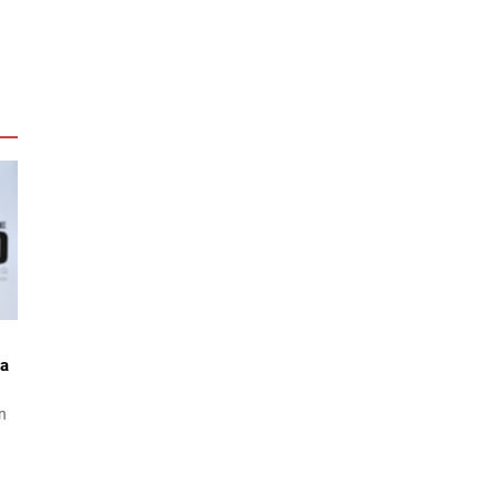
ma
an