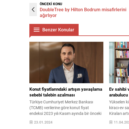
ÖNCEKİ KONU
DoubleTree by Hilton Bodrum misafirlerini
ağırlıyor
Benzer Konular
Konut fiyatlarındaki artışın yavaşlama
Ev sahibi 
sebebi talebin azalması
arabulucu
Türkiye Cumhuriyet Merkez Bankası
Yükselen kir
(TCMB) verilerine göre konut fiyat
kiracı-ev s
endeksi 2023 yılı Kasım ayında bir önceki
Kiraları art
aya göre yüzde 1,9 oranında arttı. Veri,
buna karşı 
23.01.2024
11.04.20
konut fiyatlarında üç yılın en yavaş artışı
yaşanan ge