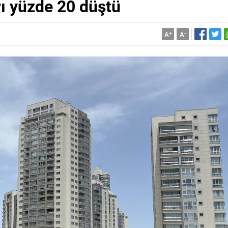
rı yüzde 20 düştü
A
+
A
-