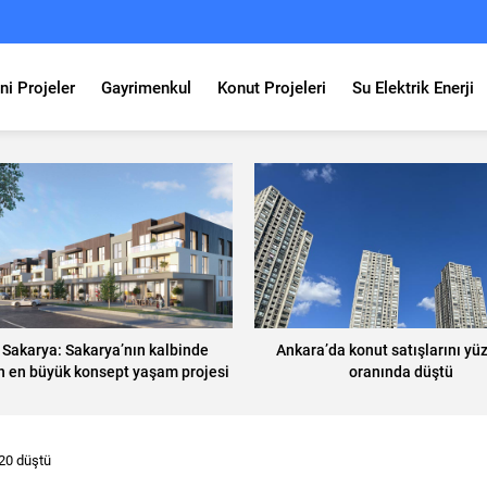
ni Projeler
Gayrimenkul
Konut Projeleri
Su Elektrik Enerji
Sakarya: Sakarya’nın kalbinde
Ankara’da konut satışlarını yü
n en büyük konsept yaşam projesi
oranında düştü
 20 düştü