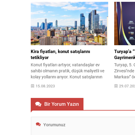
yaşandığını gösterdi. Verileri
arabulucu 
değerlendiren Fenercioğlu Yönetim
kavuşturul
Kurulu Başkanı Aycan Fenercioğlu, konut
Uyuşmazlık
fiyatlarındaki artışın yavaşlama sebebinin
arabulucul
tamamen talebin azalması ile ilgili...
tarihinden 
Bu gelişmele
Kira fiyatları, konut satışlarını
Turyap’a “
tetikliyor
Gayrimenk
Konut fiyatları artıyor, vatandaşlar ev
Turyap, 5.
sahibi olmanın pratik, düşük maliyetli ve
Zirvesi’nde
kolay yollarını arıyor. Konut satışlarının
Markası” öd
son 1 yılda düştüğünü söyleyen Kamuran
Türkiye Ken
15.08.2023
29.07.20
Akbay Şirketler Grubu Yönetim Kurulu
(TRKTYD) ta
Başkanı Kamuran Akbay ise bu duruma
düzenlenen
neden olan parametreleri açıklarken,
Yönetim Zir
Bir Yorum Yazın
sektörün dinamiklerini değerlendiriyor.
Gayrimenku
Türkiye İstatistik Kurumu (TÜİK) verilerine
görüldü. Zir
göre, 2023’ün ilk altı ayında...
Değişikliği
Kurum’un..