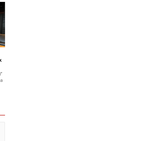
lu
k
i”
ma
eki