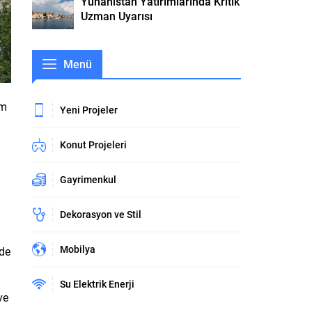
Yunanistan Yatırımlarında Kritik
Uzman Uyarısı
Menü
am
Yeni Projeler
Konut Projeleri
Gayrimenkul
Dekorasyon ve Stil
Mobilya
yde
Su Elektrik Enerji
ve