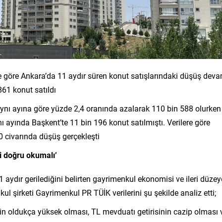
 göre Ankara’da 11 aydır süren konut satışlarındaki düşüş dev
861 konut satıldı
n aynı ayına göre yüzde 2,4 oranında azalarak 110 bin 588 olurken
nı ayında Başkent’te 11 bin 196 konut satılmıştı. Verilere göre
0 civarında düşüş gerçekleşti
mi doğru okumalı’
11 aydır gerilediğini belirten gayrimenkul ekonomisi ve ileri düze
l şirketi Gayrimenkul PR TÜİK verilerini şu şekilde analiz etti;
erin oldukça yüksek olması, TL mevduatı getirisinin cazip olması 