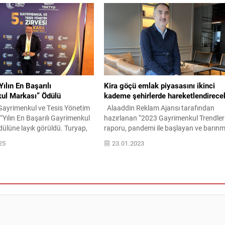
yoluyla çözüme
milyondan fazla insanın evsiz kaldığını
maya çalışılacak.
hatırlatan Türkiye İMSAD Yönetim Kuru
lar için dava açmadan önce
Başkanı Tayfun Küçükoğlu, “Depreme
uğa başvurmak 1 Eylül 2023
dayanıklı, güvenli şehirler için toplu bir
itibaren zorunlu hale gelecek.
seferberliğe ihtiyaç var. Önceliğimiz,
ri...
günübirlik çözümler yerine...
Yılın En Başarılı
Kira göçü emlak piyasasını ikinci
ul Markası” Ödülü
kademe şehirlerde hareketlendirece
 Gayrimenkul ve Tesis Yönetim
Alaaddin Reklam Ajansı tarafından
 “Yılın En Başarılı Gayrimenkul
hazırlanan “2023 Gayrimenkul Trendler
ülüne layık görüldü. Turyap,
raporu, pandemi ile başlayan ve barın
tsel Tesis Yönetim Derneği
maliyetlerinin artması ile devam eden
25
23.01.2023
rafından bu yıl beşincisi
zorunlu kira göçünün, ikinci kademe
 Gayrimenkul ve Tesis
şehirlerdeki emlak piyasasını önümüzd
vesi’nde “Yılın En Başarılı
beş yıl içinde geliştireceğini öngörüyor.
l Markası” ödülüne layık
İstanbul’un Rus oligarkların da etkisiyle
ve, Çevre, Şehircilik ve İklim
yeni Londra olmaya hazırlandığının da
 Bakanı Sayın Murat
altını çizen rapor, tüketici merceğinden
.
bakan...