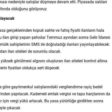
lması nedeniyle satışlar düşmeye devam etti. Piyasada satılan
 altında olduğunu görüyoruz
şlayacak
yasa gerçeklerinden kopuk sahte ve fahiş fiyatlı ilanların hala
u ilan girişi yapan şahıslar Temmuz ayından sonra Gelir İdaresi
 mülk sahiplerinin SMS ile doğruladığı ilanları yayınlayabilecek.
dan ilan siteleri de sorumlu olacak
yüksek görülmesi algısını oluşturan ilan siteleri kontrol altına
erin fiyatları oldukça sert düşecek
ne göre gayrimenkul satışlarındaki vergilendirme rayiç bedel
rinden yapılacak. Kademeli emlak vergisi ve tapu harçlarının da
 için vergi yükü artacak. Bu yasa yürürlüğe girdikten sonra
yle çıkacak