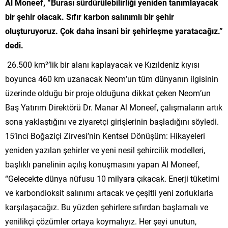
Al Moneef, “Burası sürdürülebilirliği yeniden tanımlayacak
bir şehir olacak. Sıfır karbon salınımlı bir şehir
oluşturuyoruz. Çok daha insani bir şehirleşme yaratacağız.”
dedi.
26.500 km²’lik bir alanı kaplayacak ve Kızıldeniz kıyısı
boyunca 460 km uzanacak Neom’un tüm dünyanın ilgisinin
üzerinde olduğu bir proje olduğuna dikkat çeken Neom’un
Baş Yatırım Direktörü Dr. Manar Al Moneef, çalışmaların artık
sona yaklaştığını ve ziyaretçi girişlerinin başladığını söyledi.
15’inci Boğaziçi Zirvesi’nin Kentsel Dönüşüm: Hikayeleri
yeniden yazılan şehirler ve yeni nesil şehircilik modelleri,
başlıklı panelinin açılış konuşmasını yapan Al Moneef,
“Gelecekte dünya nüfusu 10 milyara çıkacak. Enerji tüketimi
ve karbondioksit salınımı artacak ve çeşitli yeni zorluklarla
karşılaşacağız. Bu yüzden şehirlere sıfırdan başlamalı ve
yenilikçi çözümler ortaya koymalıyız. Her şeyi unutun,