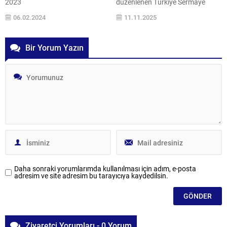
2023
düzenlenen Türkiye Sermaye
tarihinde Kahramanmaraş’ın
Piyasaları Kongresi, 4–5 Kasım
06.02.2024
11.11.2025
Pazarcık ve Elbistan ilçelerinde
2025 tarihlerinde gerçekleştirildi.
yaklaşık 9 saat arayla sırasıyla
“Etkileşim: Dinamikler, Fırsatlar,
Mw 7.7 ve Mw 7.6 büyüklüğünde
Gelecek” temasıyla düzenlenen
Bir Yorum Yazın
iki deprem meydana geldi. Resmî
etkinlik kapsamında düzenlenen
açıklamalara göre 50 bin üzerinde
“Sermaye Piyasasında Dinamikler,
can kaybı ve depremler sebebiyle
Fırsatlar ve Gelecek” başlıklı
bölge genelinde toplam 200
panelde, Sinpaş GYO Genel
binden fazla bina ağır hasarlı hale
Müdürü ve Yönetim Kurulu Üyesi
geldi. Ancak...
Seba Gacemer konuşmacı olarak
yer aldı....
Daha sonraki yorumlarımda kullanılması için adım, e-posta
adresim ve site adresim bu tarayıcıya kaydedilsin.
Ziyaretçi Yorumları - 0 Yorum