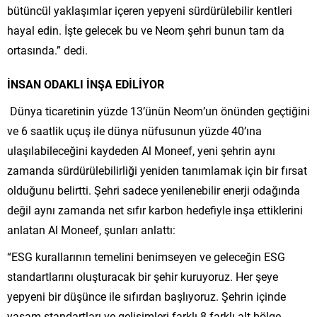
bütüncül yaklaşımlar içeren yepyeni sürdürülebilir kentleri
hayal edin. İşte gelecek bu ve Neom şehri bunun tam da
ortasında.” dedi.
İNSAN ODAKLI İNŞA EDİLİYOR
Dünya ticaretinin yüzde 13’ünün Neom’un önünden geçtiğini
ve 6 saatlik uçuş ile dünya nüfusunun yüzde 40’ına
ulaşılabileceğini kaydeden Al Moneef, yeni şehrin aynı
zamanda sürdürülebilirliği yeniden tanımlamak için bir fırsat
olduğunu belirtti. Şehri sadece yenilenebilir enerji odağında
değil aynı zamanda net sıfır karbon hedefiyle inşa ettiklerini
anlatan Al Moneef, şunları anlattı:
“ESG kurallarının temelini benimseyen ve geleceğin ESG
standartlarını oluşturacak bir şehir kuruyoruz. Her şeye
yepyeni bir düşünce ile sıfırdan başlıyoruz. Şehrin içinde
yaşam standartları ve gelişimleri farklı 8 farklı alt bölge