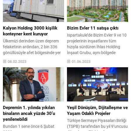
Marmaris’te denize sıfır özel bir
gelen Akfen İnşaat Turizm ve
koyda Full Decorated & Full
Ticaret A.Ş.’nin talep toplama
Services hizmetiyle satışa çıkacak
işlemleri başladı. Halka arz
olan proje sadece 82 özel evden
başvurusu Sermaye Piyasası
oluşuyor. Gayrimenkul
Kurulu (SPK) tarafından
Kalyon Holding 3000 kişilik
Bizim Evler 11 satışa çıktı
sektöründe yarım asırlık
onaylanan Akfen İnşaat Turizm...
konteyner kent kuruyor
Ispartakule’de Bizim Evler 9 ve 10
tecrübeye sahip Sinpaş
Ülkemizi derinden üzen deprem
projelerinin inşaatlarını tüm
güvencesiyle Kızılbük GYO
felaketinin ardından, 2 bin 336
hızıyla sürdüren İhlas Holding
tarafından...
gönüllüsüyle afet bölgesinde yer
İnşaat Grubu, aynı bölgede
alan; barınmadan enkaz kaldırma
geliştirdiği serinin en yenisi olan
08.02.2023
01.06.2023
teçhizatı ve makinelerine; gıda,
Bizim Evler 11’ de satışları
giysi ve ilaç yardımlarından
başlattı. İnşaat sektöründe 30
psikolojik desteğe tüm imkânlarını
yılı aşkın deneyimiyle yaklaşık 25
seferber eden Kalyon Holding,
bin aileyi ev sahibi yapan İhlas
Gaziantep’in İslâhiye ilçesine 3 bin
Holding İnşaat Grubu, yeni projesi
kişilik konteyner kent kurmak için
Bizim Evler...
harekete geçti. Kahramanmaraş
ve Gaziantep’te meydana...
Depremin 1. yılında yıkılan
Yeşil Dönüşüm, Dijitalleşme ve
binaların ancak yüzde 30’u
Yaşam Odaklı Projeler
yenilenebildi
Türkiye Sermaye Piyasaları Birliği
Bundan 1 sene önce 6 Şubat
(TSPB) tarafından bu yıl 9’uncusu