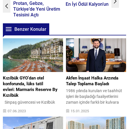
Protan, Gebze,
En İyi Ödül Kalyon’un
Türkiye’de Yeni Üretim
Tesisini Açtı
Benzer Konular
Kızılbük GYO’dan otel
Akfen İnşaat Halka Arzında
konforunda, lüks tatil
Talep Toplama Başladı
evleri: Marmaris Reserve By
1986 yılında kurulan ve taahhüt
Kızılbük
işleri ile başladığı faaliyetlerini
Sinpaş güvencesi ve Kızılbük
zaman içinde farklı bir kulvara
GYO uzmanlığıyla yükselen
dönüştürerek Türkiye ve
07.06.2023
15.01.2025
Marmaris Reserve by Kızılbük
yurtdışında farklı alanlarda
projesi, konseptiyle sektörde fark
projeler geliştiren ve bu anlamda
yaratmaya hazırlanıyor.
önde gelen yatırım şirketi haline