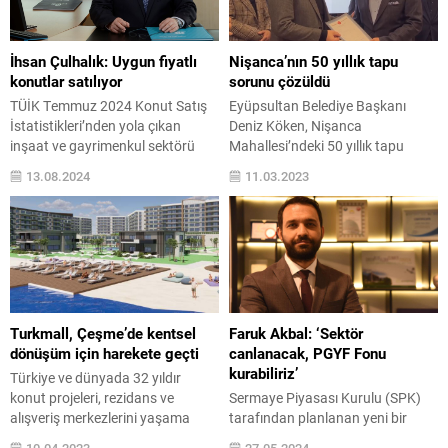
olan Fergana, 8 bin 617
toplam 10 şantiyede birden
metrekare arazi üzerine
çalıştıklarını kaydeden Tozburun,
kurulacak. Projede 11 blokta
zemin mühendisliği alanında
İhsan Çulhalık: Uygun fiyatlı
Nişanca’nın 50 yıllık tapu
toplam 240 daire yer alırken,
profesyonel...
konutlar satılıyor
sorunu çözüldü
bloklar yatay mimari...
TÜİK Temmuz 2024 Konut Satış
Eyüpsultan Belediye Başkanı
İstatistikleri’nden yola çıkan
Deniz Köken, Nişanca
inşaat ve gayrimenkul sektörü
Mahallesi’ndeki 50 yıllık tapu
temsilcilerinden İnsay Yapı
sorununu çözüme kavuşturarak
13.08.2024
11.03.2023
Yönetim Kurulu Başkanı İhsan
mahalle sakinlerine tapularını
Çulhalık “Uygun fiyatlı konutlar
teslim etti. Eyüpsultan Belediyesi
satılıyor” dedi. Nihayet konut
Başkanlık Binası’nda düzenlenen
satışlarında yukarıya doğru
tapu teslim törenine Eyüpsultan
ivmelenmeyi gördük. Ülkemizde
Belediye Başkanı Deniz Köken’le
temmuz ayında konut satışları, bir
birlikte AK Parti Eyüpsultan İlçe
önceki yılın aynı ayına göre yüzde
Başkanı Muhammet Vanlıoğlu,
16,0 artış göstererek 127 bin 88...
Eyüpsultan İlçe Tapu Müdürü
Turkmall, Çeşme’de kentsel
Faruk Akbal: ‘Sektör
Hamit Karpınar, meclis üyeleri,
dönüşüm için harekete geçti
canlanacak, PGYF Fonu
başkan yardımcıları ve...
kurabiliriz’
Türkiye ve dünyada 32 yıldır
konut projeleri, rezidans ve
Sermaye Piyasası Kurulu (SPK)
alışveriş merkezlerini yaşama
tarafından planlanan yeni bir
geçiren Turkmall, gözde tatil
düzenlemeyle, gayrimenkul