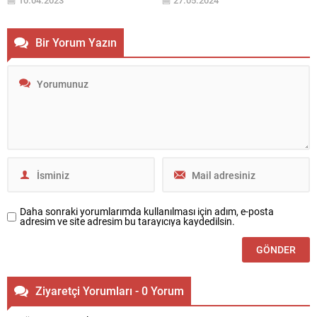
10.04.2023
27.05.2024
merkezi Çeşme’de yeni bir kentsel
yatırım fonlarının gayrimenkul
dönüşüm projesine imza atmaya
projelerine yatırım yapmasının
hazırlanıyor. İzmir’in özel sektör
önünün açılması hedefleniyor.
Bir Yorum Yazın
tarafından gerçekleştirilen en
Konuyla ilgili dün açıklamalarda
büyük kentsel dönüşüm projesi
bulunan Hazine ve Maliye Bakanı
Forum Göztepe’yi de kente
Mehmet Şimşek, yakın zamanda
kazandıran Turkmall, şimdi de
mevzuatın yürürlüğe
Çeşme Sakarya Mahallesi’ndeki
girebileceğini açıkladı. Konuyla
Ege Çeşme Sitesi’nde...
ilgili değerlendirmelerde bulunan
Fuzul Topraktan Yönetim Kurulu
Başkanı Faruk Akbal, Fuzul
Holding olarak...
Daha sonraki yorumlarımda kullanılması için adım, e-posta
adresim ve site adresim bu tarayıcıya kaydedilsin.
Ziyaretçi Yorumları - 0 Yorum