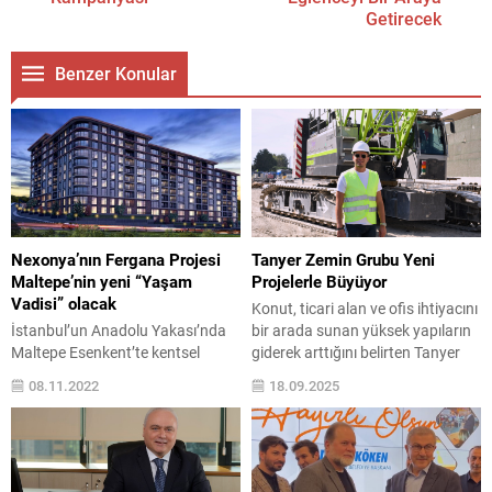
Getirecek
Benzer Konular
Nexonya’nın Fergana Projesi
Tanyer Zemin Grubu Yeni
Maltepe’nin yeni “Yaşam
Projelerle Büyüyor
Vadisi” olacak
Konut, ticari alan ve ofis ihtiyacını
İstanbul’un Anadolu Yakası’nda
bir arada sunan yüksek yapıların
Maltepe Esenkent’te kentsel
giderek arttığını belirten Tanyer
dönüşümle hayata geçirilecek
Yapı Zemin Grubu Koordinatörü
08.11.2022
18.09.2025
olan Nexonya’nın Fergana projesi,
İnşaat Yüksek Mühendisi
“Yaşam Vadisi” mottosuyla, yatay
Batuhan Tozburun, zemin
mimari olarak estetik bir
mühendisliğine daha çok önem
konseptte inşa edilecek. 38 bin
verildiğini söyledi. İzmir’de 9 ve
metrekare inşaat alanına sahip
İstanbul’da 1 adet olmak üzere;