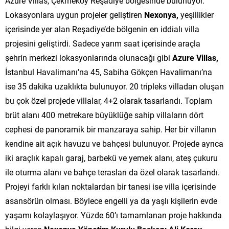
Azure Villas, Çekmeköy Reşadiye bölgesinde bulunuyor.
Lokasyonlara uygun projeler geliştiren
Nexonya,
yeşillikler
içerisinde yer alan Reşadiye’de bölgenin en iddialı villa
projesini geliştirdi. Sadece yarım saat içerisinde araçla
şehrin merkezi lokasyonlarında olunacağı gibi
Azure Villas,
İstanbul Havalimanı’na 45, Sabiha Gökçen Havalimanı’na
ise 35 dakika uzaklıkta bulunuyor. 20 tripleks villadan oluşan
bu çok özel projede villalar, 4+2 olarak tasarlandı. Toplam
brüt alanı 400 metrekare büyüklüğe sahip villaların dört
cephesi de panoramik bir manzaraya sahip. Her bir villanın
kendine ait açık havuzu ve bahçesi bulunuyor. Projede ayrıca
iki araçlık kapalı garaj, barbekü ve yemek alanı, ateş çukuru
ile oturma alanı ve bahçe terasları da özel olarak tasarlandı.
Projeyi farklı kılan noktalardan bir tanesi ise villa içerisinde
asansörün olması. Böylece engelli ya da yaşlı kişilerin evde
yaşamı kolaylaşıyor. Yüzde 60’ı tamamlanan proje hakkında