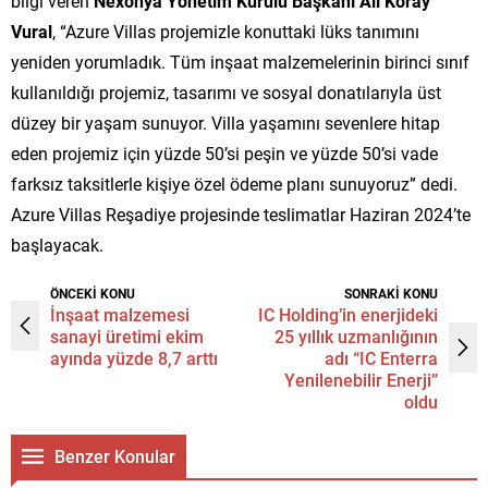
bilgi veren
Nexonya Yönetim Kurulu Başkanı Ali Koray
Vural
, “Azure Villas projemizle konuttaki lüks tanımını
yeniden yorumladık. Tüm inşaat malzemelerinin birinci sınıf
kullanıldığı projemiz, tasarımı ve sosyal donatılarıyla üst
düzey bir yaşam sunuyor. Villa yaşamını sevenlere hitap
eden projemiz için yüzde 50’si peşin ve yüzde 50’si vade
farksız taksitlerle kişiye özel ödeme planı sunuyoruz” dedi.
Azure Villas Reşadiye projesinde teslimatlar Haziran 2024’te
başlayacak.
ÖNCEKİ KONU
SONRAKİ KONU
İnşaat malzemesi
IC Holding’in enerjideki
sanayi üretimi ekim
25 yıllık uzmanlığının
ayında yüzde 8,7 arttı
adı “IC Enterra
Yenilenebilir Enerji”
oldu
Benzer Konular