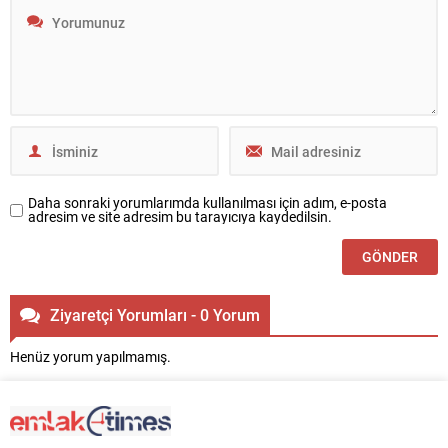
gerçekleştirdiği Beylikdüzü Alya
kapsamda Azerbaycan’da önemli
Dream projesinin ardından, şimdi
görevler üstlenen Cengiz İnşaat,
de ilk...
Şuşa Otoyolu, Şuşa Zafer Yolu ve
Zabuxçay Barajı’nın...
Daha sonraki yorumlarımda kullanılması için adım, e-posta
adresim ve site adresim bu tarayıcıya kaydedilsin.
Ziyaretçi Yorumları - 0 Yorum
Henüz yorum yapılmamış.