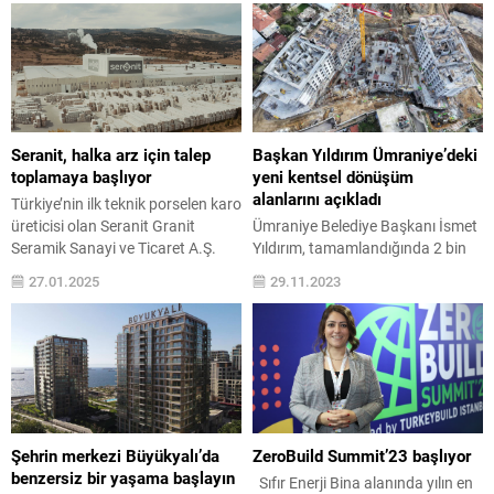
Seranit, halka arz için talep
Başkan Yıldırım Ümraniye’deki
toplamaya başlıyor
yeni kentsel dönüşüm
alanlarını açıkladı
Türkiye’nin ilk teknik porselen karo
üreticisi olan Seranit Granit
Ümraniye Belediye Başkanı İsmet
Seramik Sanayi ve Ticaret A.Ş.
Yıldırım, tamamlandığında 2 bin
(Seranit), Sermaye Piyasası
400 kişinin yeni yaşam alanı
27.01.2025
29.11.2023
Kurulu’nun (SPK) onayının
olacağı Hekimbaşı Kentsel
ardından Halk Yatırım liderliğinde
Dönüşüm Proje alanında
halka arz sürecini başlatıyor.
Ümraniye için hazırladıkları yeni
Sektördeki öncü konumu, kaliteli
kentsel dönüşüm alanlarını
ürünleri, yenilikçi hizmet
açıkladı. Yeni açıklanan Topağacı
anlayışıyla faaliyetlerini sürdüren
Mahallesi 1. ve 2. Etap, İstiklal
Seranit, paylarını 27-28-29 Ocak
Mahallesi Projesi, İnkilap
tarihlerinde 12,00 TL sabit fiyat ile
Mahallesi 1. Etap, Dumlupınar
Şehrin merkezi Büyükyalı’da
ZeroBuild Summit’23 başlıyor
yatırımcılara sunacak....
Mahallesi, Kazım Karabekir
benzersiz bir yaşama başlayın
Sıfır Enerji Bina alanında yılın en
Mahallesi’nde olmak üzere 6...