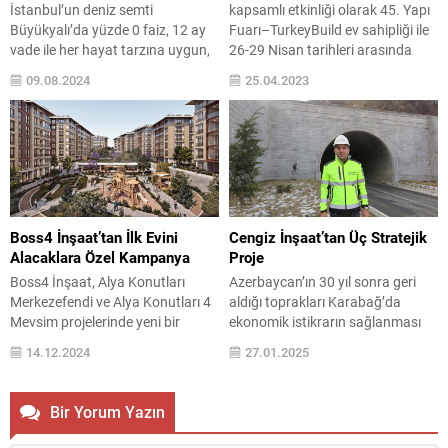
İstanbul’un deniz semti
kapsamlı etkinliği olarak 45. Yapı
Büyükyalı’da yüzde 0 faiz, 12 ay
Fuarı–TurkeyBuild ev sahipliği ile
vade ile her hayat tarzına uygun,
26-29 Nisan tarihleri arasında
benzersiz mimari yapısıyla bir
TÜYAP Fuar ve Kongre
09.08.2024
25.04.2023
yaşam fırsatı sunuyor. Panoramik
Merkezi’nde gerçekleştirilecek
deniz manzarası ve yemyeşil
ZeroBuild Summit’23 4.
geniş peyzaj bahçeleriyle huzurlu
Uluslararası Sıfır Enerji Binalar
bir yaşam imkânı sunan
Zirvesi’ne sayılı günler kaldı.
Büyükyalı; pazar yeri, meydanı,
Küresel ölçekteki en önemli Sıfır
çarşıları ve sosyal aktiviteleriyle
Enerji Bina etkinliği olarak kabul
sakinlerine ayrıcalıklı bir yaşamın
edilen zirvede, yaklaşık...
kapılarını aralıyor. Büyükyalı’da...
Boss4 İnşaat’tan İlk Evini
Cengiz İnşaat’tan Üç Stratejik
Alacaklara Özel Kampanya
Proje
Boss4 İnşaat, Alya Konutları
Azerbaycan’ın 30 yıl sonra geri
Merkezefendi ve Alya Konutları 4
aldığı toprakları Karabağ’da
Mevsim projelerinde yeni bir
ekonomik istikrarın sağlanması
kampanya başlattı. Bu kampanya
için yatırımlar devam ediyor.
14.12.2024
27.01.2025
ile ilk evini alacak olanlara,
Bölgede savaşın izlerinin silinmesi
anlaşmalı bankalar üzerinden
ve ekonomik olarak Azerbaycan’la
%2,21 faiz oranı ile 120 ay taksit
entegrasyonunun sağlanması için
Bir Yorum Yazın
imkanı sunuluyor. Boss4 İnşaat,
devam eden projelere Türk
geçtiğimiz ay daire teslimlerini
şirketler de katkı sağlıyor. Bu