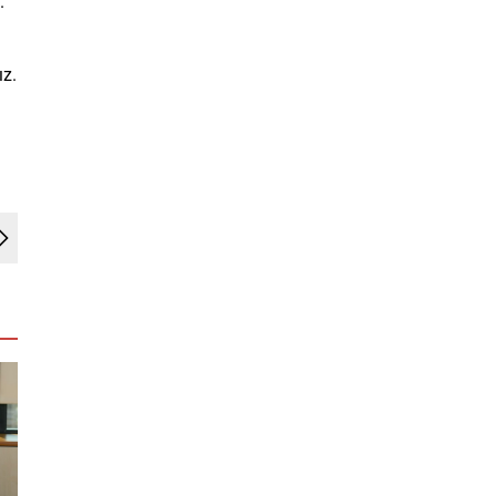
.
ız.