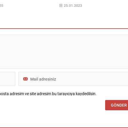
cini başlatmaya hazırlanıyor.
uygun fiyata satılan konutlar, ilçeyi en 
25
25.01.2023
e stratejik konumu, az katlı
göç alan ve konut satılan ilçe yapıyor.
 detaylı iç mimari tasarımıyla
2023 yılında da 40 bin adet satışla
roje, şehir merkezinde doğayla
Esenyurt’ta yeni bir rekor bekliyoruz”
orlu yaşam alanları sunuyor.
dedi. İstanbul’da çok konut satışının
aşkın deneyimiyle Türkiye
gerçekleştirdiği ilçeler sıralamasında s
l sektörünün öncüsü...
yıllarda zirveye oturan Esenyurt’un, ge
yıl 36 bin...
osta adresim ve site adresim bu tarayıcıya kaydedilsin.