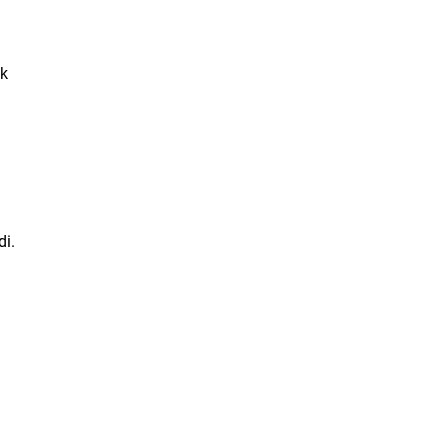
ık
l
di.