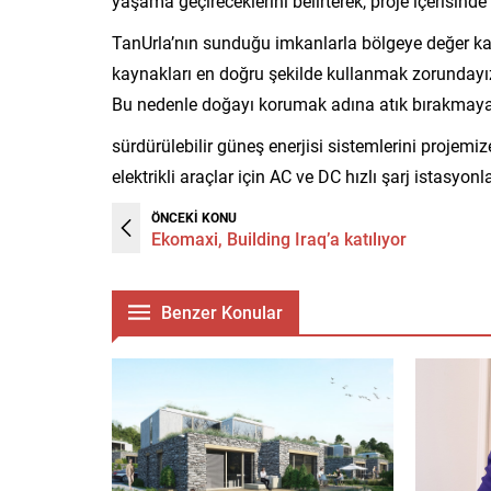
yaşama geçireceklerini belirterek, proje içerisinde
TanUrla’nın sunduğu imkanlarla bölgeye değer k
kaynakları en doğru şekilde kullanmak zorundayız
Bu nedenle doğayı korumak adına atık bırakmaya
sürdürülebilir güneş enerjisi sistemlerini projem
elektrikli araçlar için AC ve DC hızlı şarj istasyon
ÖNCEKİ KONU
Ekomaxi, Building Iraq’a katılıyor
Benzer Konular