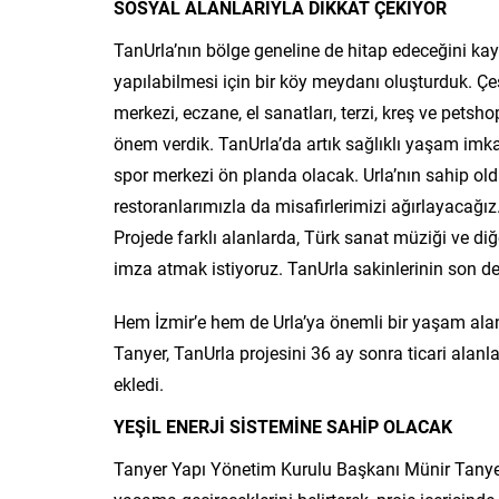
SOSYAL ALANLARIYLA DİKKAT ÇEKİYOR
TanUrla’nın bölge geneline de hitap edeceğini kayd
yapılabilmesi için bir köy meydanı oluşturduk. Çeş
merkezi, eczane, el sanatları, terzi, kreş ve petsho
önem verdik. TanUrla’da artık sağlıklı yaşam imka
spor merkezi ön planda olacak. Urla’nın sahip old
restoranlarımızla da misafirlerimizi ağırlayacağ
Projede farklı alanlarda, Türk sanat müziği ve diğer
imza atmak istiyoruz. TanUrla sakinlerinin son der
Hem İzmir’e hem de Urla’ya önemli bir yaşam al
Tanyer, TanUrla projesini 36 ay sonra ticari alanlar
ekledi.
YEŞİL ENERJİ SİSTEMİNE SAHİP OLACAK
Tanyer Yapı Yönetim Kurulu Başkanı Münir Tanyer,