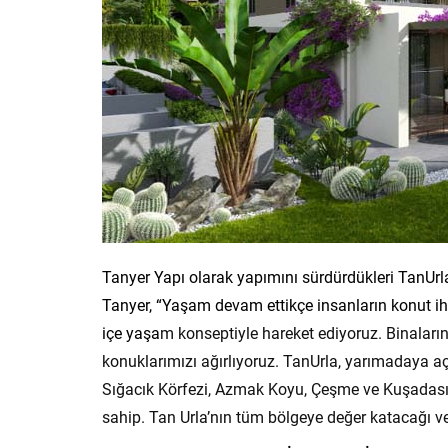
Tanyer Yapı olarak yapımını sürdürdükleri TanUrla
Tanyer, “Yaşam devam ettikçe insanların konut iht
içe yaşa
m konseptiyle hareket ediyoruz. Binaların
konuklarımızı ağırlıyoruz. TanUrla, yarımadaya açı
Sığacık Körfezi, Azmak Koyu, Çeşme ve Kuşadası a
sahip. Tan Urla’nın tüm bölgeye değer katacağı v