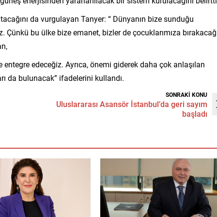
 güneş enerjisinden yararlanılacak bir sistem kurulacağını belirtti
atacağını da vurgulayan Tanyer: “ Dünyanın bize sunduğu
. Çünkü bu ülke bize emanet, bizler de çocuklarımıza bırakacağ
n,
ize entegre edeceğiz. Ayrıca, önemi giderek daha çok anlaşılan
ları da bulunacak” ifadelerini kullandı.
SONRAKİ KONU
Uluslararası Asansör İstanbul’da geri sayım
başladı