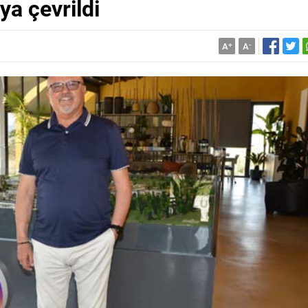
ya çevrildi
A
+
A
-