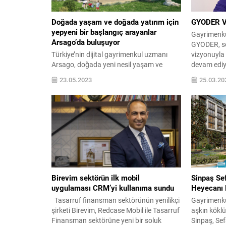
Doğada yaşam ve doğada yatırım için
GYODER Vi
yepyeni bir başlangıç arayanlar
Gayrimenku
Arsago’da buluşuyor
GYODER, se
Türkiye’nin dijital gayrimenkul uzmanı
vizyonuyla 
Arsago, doğada yeni nesil yaşam ve
devam ediyo
yatırım alanları oluşturuyor. Arsago, şehir
olarak ila
23.05.2023
25.03.20
hayatından uzaklaşarak doğada yeni bir
erişilebilir
başlangıç yapmak isteyenlere hazır,
gibi temel
güvenli ve erişilebilir arsa hizmetleri ve
dönüşümün 
çözümleri sunuyor. Yeni nesil arsa
yapılacak 
geliştirme uzmanı Arsago, uzman ekibi ve
yeniden ad
gayrimenkul sektöründeki on yedi yılı
GYODER Baş
aşkın tecrübesiyle yenilikçi çözümleri...
Birevim sektörün ilk mobil
Sinpaş Se
uygulaması CRM’yi kullanıma sundu
Heyecanı 
Tasarruf finansman sektörünün yenilikçi
Gayrimenku
şirketi Birevim, Redcase Mobil ile Tasarruf
aşkın köklü
Finansman sektörüne yeni bir soluk
Sinpaş, Se