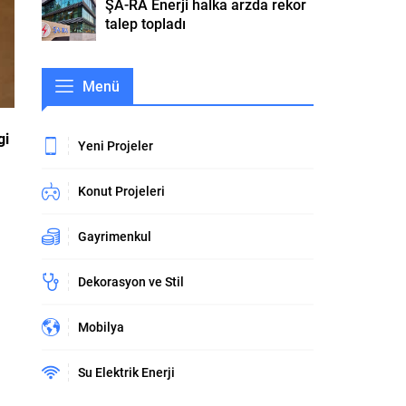
ŞA-RA Enerji halka arzda rekor
talep topladı
Menü
gi
Yeni Projeler
Konut Projeleri
Gayrimenkul
Dekorasyon ve Stil
Mobilya
Su Elektrik Enerji