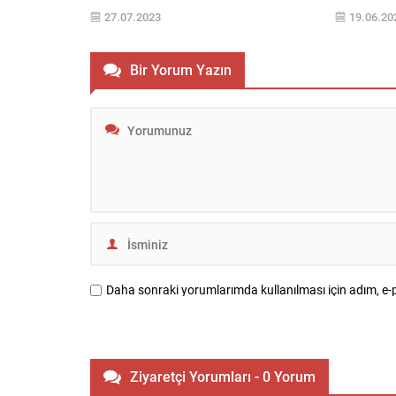
getirdi. Sektörün ilk CRM uygulaması olan
teslim süre
27.07.2023
19.06.20
Redcase Mobil’i hayata geçiren Birevim,
E-5 üzerind
insan merkezli hizmet anlayışıyla
mimarisi ve
çalışmaya ve dijital alandaki yatırım
öne çıkan p
Bir Yorum Yazın
hedeflerini büyütmeye devam ediyor.
iç içe konf
Tasarruf Finansman sektörünün yenilikçi
Yarım asrı 
yüzü Birevim, sektördeki ilk CRM...
gayrimenku
Daha sonraki yorumlarımda kullanılması için adım, e-p
Ziyaretçi Yorumları - 0 Yorum