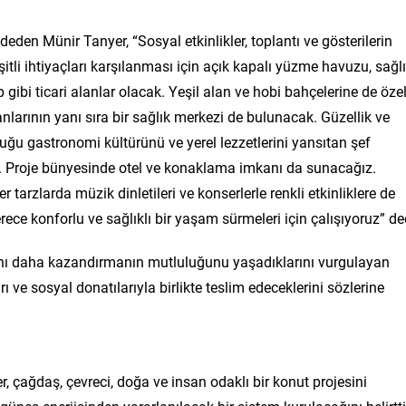
eden Münir Tanyer, “Sosyal etkinlikler, toplantı ve gösterilerin
itli ihtiyaçları karşılanması için açık kapalı yüzme havuzu, sağl
p gibi ticari alanlar olacak. Yeşil alan ve hobi bahçelerine de öze
nlarının yanı sıra bir sağlık merkezi de bulunacak. Güzellik ve
uğu gastronomi kültürünü ve yerel lezzetlerini yansıtan şef
ız. Proje bünyesinde otel ve konaklama imkanı da sunacağız.
 tarzlarda müzik dinletileri ve konserlerle renkli etkinliklere de
ece konforlu ve sağlıklı bir yaşam sürmeleri için çalışıyoruz” de
anı daha kazandırmanın mutluluğunu yaşadıklarını vurgulayan
ı ve sosyal donatılarıyla birlikte teslim edeceklerini sözlerine
 çağdaş, çevreci, doğa ve insan odaklı bir konut projesini