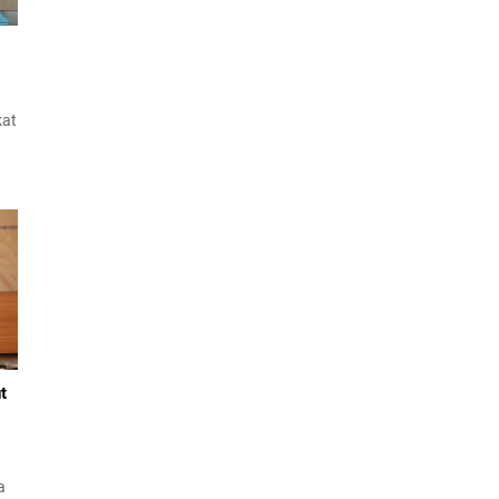
kat
da
ıl
t
a