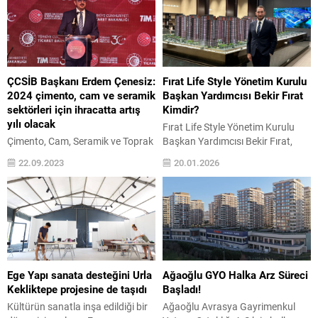
ÇCSİB Başkanı Erdem Çenesiz:
Fırat Life Style Yönetim Kurulu
2024 çimento, cam ve seramik
Başkan Yardımcısı Bekir Fırat
sektörleri için ihracatta artış
Kimdir?
yılı olacak
Fırat Life Style Yönetim Kurulu
Çimento, Cam, Seramik ve Toprak
Başkan Yardımcısı Bekir Fırat,
Ürünleri İhracatçıları Birliği
şirketin satış, pazarlama ve
22.09.2023
20.01.2026
(ÇCSİB) tarafından düzenlenen 5.
büyüme süreçlerinde aktif rol alan
İhracatın Şampiyonları Ödül
yönetim kadrosu üyeleri arasında
Töreni’nde, 2022 yılında ‘en fazla
yer alıyor. Gayrimenkul
ihracat yapan’, ‘en yüksek ihraç
sektöründe ölçekli üretim ve proje
birim fiyatına ulaşan’ ve ‘ihracatını
bazlı satış yönetimi alanlarında
en fazla artıran’ 46 firmaya
edindiği saha tecrübesi, bugün
toplam 78 ödül verildi. Törenin ilk
yürüttüğü yönetsel
düzenlendiği yıl olan 2018’den
sorumlulukların temelini
Ege Yapı sanata desteğini Urla
Ağaoğlu GYO Halka Arz Süreci
2022’ye kadar aradan geçen
oluşturuyor. 20 Ocak 1990
Kekliktepe projesine de taşıdı
Başladı!
beş...
tarihinde Ankara’da doğan,
Kültürün sanatla inşa edildiği bir
Ağaoğlu Avrasya Gayrimenkul
aslen...