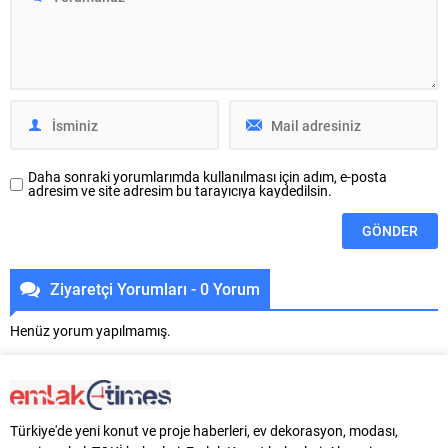
kategorisinde üçüncülük ödülüne
günden 91 güne...
layık görüldü. İleri teknoloji
yatırımları ve inovasyona
odaklanan NG Kütahya
Seramik’in başarısında, üretim,
Ar-Ge...
Daha sonraki yorumlarımda kullanılması için adım, e-posta
adresim ve site adresim bu tarayıcıya kaydedilsin.
Ziyaretçi Yorumları - 0 Yorum
Henüz yorum yapılmamış.
Türkiye'de yeni konut ve proje haberleri, ev dekorasyon, modası,