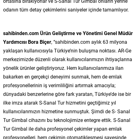
ortasına bırakıyorlar ve S-Sanal Tur Gimbal onların yerine
odanın tüm detay çekimlerini saniyeler içinde tamamlıyor.
sahibinden.com Ürün Geliştirme ve Yönetimi Genel Müdür
Yardımcısı Bora Biçer
, “sahibinden.com aylık 63 milyona
yaklaşan kullanıcısıyla Türkiye’nin buluşma noktası. AR-Ge
merkezimizde düzenli olarak kullanıcılarımızın ihtiyaçlarına
yönelik ürünler geliştiriyoruz. Hem kullanıcılarımıza ilan
bakarken en gerçekçi deneyimi sunmak, hem de emlak
profesyonellerinin iş verimliliğini artırmak amacıyla;
dünyadaki benzerlerine göre fark yaratan, Türkiye’de ise bir
ilke imza atarak S-Sanal Tur hizmetini geçtiğimiz yıl
kullanıcılarımızın hizmetine sunmuştuk. Şimdi de S- Sanal
Tur Gimbal cihazını bu teknolojimize entegre ettik. S-Sanal
Tur Gimbal ile daha profesyonel çekimler yapan emlak
profesyonelleri, hem çekimin otomatikleşmesi sayesinde