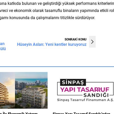
şasına katkıda bulunan ve geliştirdiği yüksek performans kriterleri
evreci ve ekonomik olarak tasarruflu binaların yapımında etkili rol
gamı konusunda da çalışmalarını titizlikle sürdürüyor.
SONRAKİ KONU
man
Hüseyin Aslan: Yeni kentler kuruyoruz
ülü
e İle Ekonomik Yatırım
Sinpaş Yapı Tasarruf Sandığı’ndan