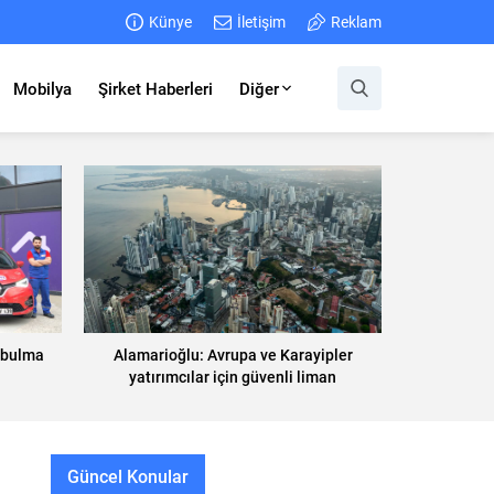
Künye
İletişim
Reklam
Mobilya
Şirket Haberleri
Diğer
a bulma
Alamarioğlu: Avrupa ve Karayipler
yatırımcılar için güvenli liman
Güncel Konular