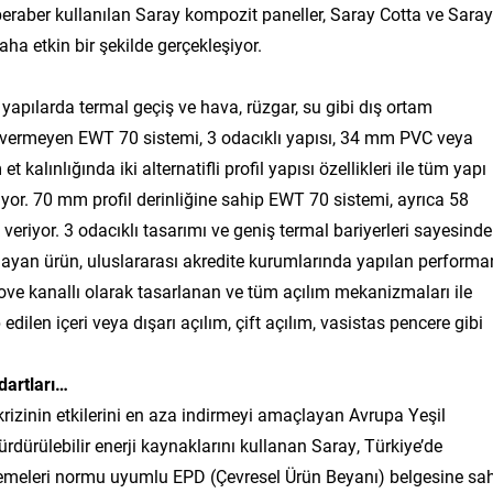
 beraber kullanılan Saray kompozit paneller, Saray Cotta ve Saray
aha etkin bir şekilde gerçekleşiyor.
apılarda termal geçiş ve hava, rüzgar, su gibi dış ortam
 vermeyen EWT 70 sistemi, 3 odacıklı yapısı, 34 mm PVC veya
kalınlığında iki alternatifli profil yapısı özellikleri ile tüm yapı
ıyor. 70 mm profil derinliğine sahip EWT 70 sistemi, ayrıca 58
riyor. 3 odacıklı tasarımı ve geniş termal bariyerleri sayesinde
ğlayan ürün, uluslararası akredite kurumlarında yapılan performa
Groove kanallı olarak tasarlanan ve tüm açılım mekanizmaları ile
 edilen içeri veya dışarı açılım, çift açılım, vasistas pencere gibi
ndartları…
krizinin etkilerini en aza indirmeyi amaçlayan Avrupa Yeşil
rdürülebilir enerji kaynaklarını kullanan Saray, Türkiye’de
zemeleri normu uyumlu EPD (Çevresel Ürün Beyanı) belgesine sa