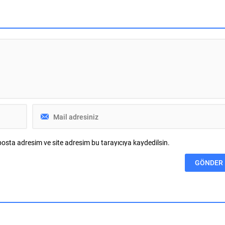
ojelerine avantaj sunulacak
Türkiye Satış Direktörü ve Mehmetcan
1 Aralık tarihine kadar
Tufan ise Hilti Türkiye Pazarlama
ek. Deprem riski karşısında
Direktörü olarak atandı. Her iki yönetici
ası gerekliliği yönündeki
bilgi birikimi ve deneyimleriyle Hilti
gerek bürokrasi gerekse
Türkiye’nin büyüyerek devam...
nler tarafından her
dile...
osta adresim ve site adresim bu tarayıcıya kaydedilsin.