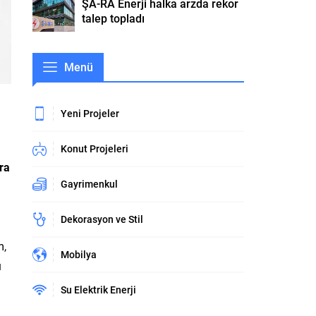
ŞA-RA Enerji halka arzda rekor
talep topladı
Menü
Yeni Projeler
Konut Projeleri
ra
Gayrimenkul
Dekorasyon ve Stil
i
m,
Mobilya
u
Su Elektrik Enerji