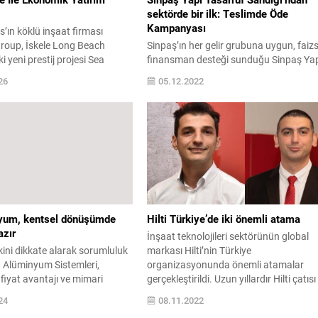
sektörde bir ilk: Teslimde Öde
Kampanyası
s’ın köklü inşaat firması
roup, İskele Long Beach
Sinpaş’ın her gelir grubuna uygun, faizs
i yeni prestij projesi Sea
finansman desteği sunduğu Sinpaş Ya
dence için finansal sınırları
Tasarruf Sandığı, sektörde bir ilk olan
26
05.12.2022
r kampanya başlattı.
“Teslimde Öde” kampanyası ile hizmet
, aylık 1.000 Sterlin’den
bedelini peşin ödeme imkanına sahip
ksitlerle projeye dahil olurken,
olmayan müşterilerine de tasarruf imka
t ödemesini Kasım 2026’ya
sunuyor. Ayrıca, konut, iş yeri, araç
eyebiliyor. Gayrimenkul
alımları veya yatırım amaçlı ihtiyaçlara
 1973’ten bu yana güvenin
yönelik faizsiz finans desteği
 Noyanlar Group,...
sağlayan şirket yurt dışındaki Türk...
yum, kentsel dönüşümde
Hilti Türkiye’de iki önemli atama
azır
İnşaat teknolojileri sektörünün global
ini dikkate alarak sorumluluk
markası Hilti’nin Türkiye
Q Alüminyum Sistemleri,
organizasyonunda önemli atamalar
e fiyat avantajı ve mimari
gerçekleştirildi. Uzun yıllardır Hilti çatısı
k hizmeti sunacağı bir
altında görevlerini başarıyla sürdüren ik
24
08.11.2022
şlattı. Özellikle kentsel
önemli isimden Özgecan Işıltan, Hilti