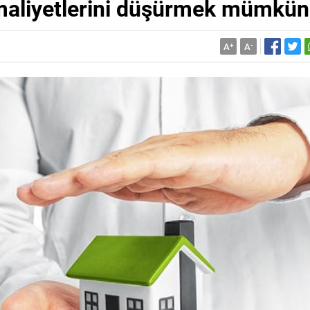
i maliyetlerini düşürmek mümkün
A
+
A
-