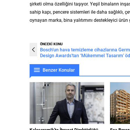
şirketi olma özelliğini taşıyor. Yeşil binaların in
sahip kapı, pencere sistemleri ile daha sağlıklı, ç
oynayan marka, bina yalıtımını destekleyici ürün 
ÖNCEKİ KONU
Bosch’un hava temizleme cihazlarına Ger
Design Awards’tan ‘Mükemmel Tasarım’ öd
Benzer Konular
Kaleseramik’te İhracat Direktörlüğü
Sea Breez