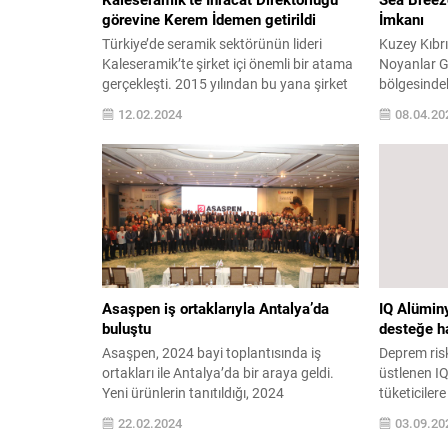
görevine Kerem İdemen getirildi
İmkanı
Türkiye’de seramik sektörünün lideri
Kuzey Kıbrı
Kaleseramik’te şirket içi önemli bir atama
Noyanlar G
gerçekleşti. 2015 yılından bu yana şirket
bölgesindek
bünyesinde İhracat Müdürü olarak
Breeze Resi
12.02.2024
08.04.20
çalışan seramik sektörünün deneyimli
kaldıran bi
ismi Kerem İdemen, Kaleseramik İhracat
Yatırımcılar
Direktörlüğü görevine getirildi. 56 milyon
başlayan ta
metrekare üretim kapasitesiyle Türkiye’de
ana peşina
1’inci, Avrupa’nın 5’inci, dünyanın da
kadar ertel
18’inci seramik kaplama malzemesi
sektöründe
üreticisi konumunda olan...
adresi olan
Asaşpen iş ortaklarıyla Antalya’da
IQ Alümin
buluştu
desteğe h
Asaşpen, 2024 bayi toplantısında iş
Deprem risk
ortakları ile Antalya’da bir araya geldi.
üstlenen I
Yeni ürünlerin tanıtıldığı, 2024
tüketiciler
hedeflerinin masaya yatırıldığı toplantıda
danışmanlı
22.02.2024
03.09.20
sektör trendleri de ele alındı. Türkiye’nin
kampanya ba