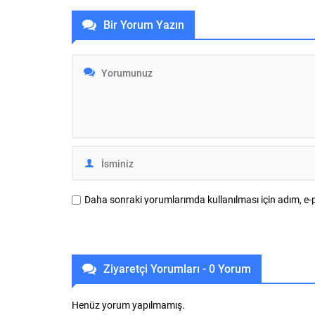
lider sanayi kuruluşlarından ASAŞ,
dönüşüm pr
Asaşpen iş ortakları ile Yönetim Kurulu
kampanya 3
Bir Yorum Yazın
Üyesi Gökhan Yavuz ev sahipliğinde 2-4
devam edec
Şubat 2024 tarihleri arasında Antalya, Ela
hazır olunm
Excellence Resort...
söylemler, 
akademisye
platformda 
Daha sonraki yorumlarımda kullanılması için adım, e-p
Ziyaretçi Yorumları - 0 Yorum
Henüz yorum yapılmamış.