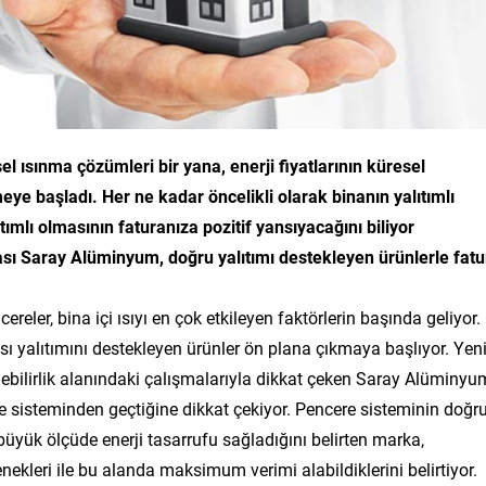
el ısınma çözümleri bir yana, enerji fiyatlarının küresel
ye başladı. Her ne kadar öncelikli olarak binanın yalıtımlı
ımlı olmasının faturanıza pozitif yansıyacağını biliyor
 Saray Alüminyum, doğru yalıtımı destekleyen ürünlerle fatu
ereler, bina içi ısıyı en çok etkileyen faktörlerin başında geliyor.
 ısı yalıtımını destekleyen ürünler ön plana çıkmaya başlıyor. Yen
lebilirlik alanındaki çalışmalarıyla dikkat çeken Saray Alüminyu
ere sisteminden geçtiğine dikkat çekiyor. Pencere sisteminin doğr
 büyük ölçüde enerji tasarrufu sağladığını belirten marka,
ekleri ile bu alanda maksimum verimi alabildiklerini belirtiyor.