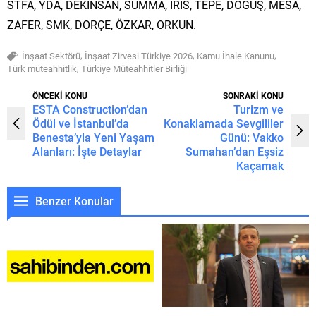
STFA, YDA, DEKİNSAN, SUMMA, İRİS, TEPE, DOĞUŞ, MESA,
ZAFER, SMK, DORÇE, ÖZKAR, ORKUN.
,
,
,
İnşaat Sektörü
İnşaat Zirvesi Türkiye 2026
Kamu İhale Kanunu
,
Türk müteahhitlik
Türkiye Müteahhitler Birliği
ÖNCEKİ KONU
SONRAKİ KONU
ESTA Construction’dan
Turizm ve
Ödül ve İstanbul’da
Konaklamada Sevgililer
Benesta’yla Yeni Yaşam
Günü: Vakko
Alanları: İşte Detaylar
Sumahan’dan Eşsiz
Kaçamak
Benzer Konular