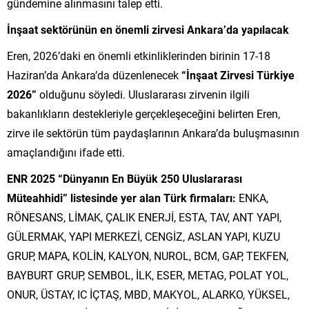
gündemine alınmasını talep etti.
İnşaat sektörünün en önemli zirvesi Ankara’da yapılacak
Eren, 2026’daki en önemli etkinliklerinden birinin 17-18
Haziran’da Ankara’da düzenlenecek
“İnşaat Zirvesi Türkiye
2026”
olduğunu söyledi. Uluslararası zirvenin ilgili
bakanlıkların destekleriyle gerçekleşeceğini belirten Eren,
zirve ile sektörün tüm paydaşlarının Ankara’da buluşmasının
amaçlandığını ifade etti.
ENR 2025 “Dünyanın En Büyük 250 Uluslararası
Müteahhidi” listesinde yer alan Türk firmaları:
ENKA,
RÖNESANS, LİMAK, ÇALIK ENERJİ, ESTA, TAV, ANT YAPI,
GÜLERMAK, YAPI MERKEZİ, CENGİZ, ASLAN YAPI, KUZU
GRUP, MAPA, KOLİN, KALYON, NUROL, BCM, GAP, TEKFEN,
BAYBURT GRUP, SEMBOL, İLK, ESER, METAG, POLAT YOL,
ONUR, ÜSTAY, IC İÇTAŞ, MBD, MAKYOL, ALARKO, YÜKSEL,