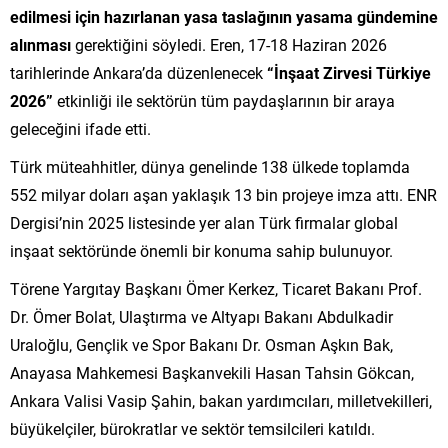
edilmesi için hazırlanan yasa taslağının yasama gündemine
alınması
gerektiğini söyledi. Eren, 17-18 Haziran 2026
tarihlerinde Ankara’da düzenlenecek
“İnşaat Zirvesi Türkiye
2026”
etkinliği ile sektörün tüm paydaşlarının bir araya
geleceğini ifade etti.
Türk müteahhitler, dünya genelinde 138 ülkede toplamda
552 milyar doları aşan yaklaşık 13 bin projeye imza attı. ENR
Dergisi’nin 2025 listesinde yer alan Türk firmalar global
inşaat sektöründe önemli bir konuma sahip bulunuyor.
Törene Yargıtay Başkanı Ömer Kerkez, Ticaret Bakanı Prof.
Dr. Ömer Bolat, Ulaştırma ve Altyapı Bakanı Abdulkadir
Uraloğlu, Gençlik ve Spor Bakanı Dr. Osman Aşkın Bak,
Anayasa Mahkemesi Başkanvekili Hasan Tahsin Gökcan,
Ankara Valisi Vasip Şahin, bakan yardımcıları, milletvekilleri,
büyükelçiler, bürokratlar ve sektör temsilcileri katıldı.