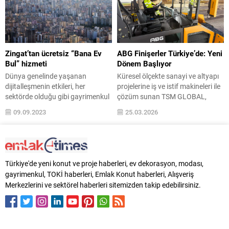
yatırımına başladıklarını belirten
malzemelerin keşfedilmesinde ve
Gözde Grubu Yönetim Kurulu
tanıtılmasında sektörü çok farklı
Başkanı Op. Dr. Kenan Kalı, orada
yönlerden desteklemektedir.
kurdukları inşaat firmasıyla hem
Malzeme insan için tarihin her
sağlık, hem de yapı tarafında
adımında çok büyük öneme sahip
Zingat’tan ücretsiz “Bana Ev
ABG Finişerler Türkiye’de: Yeni
hizmet ihraç edeceklerini söyledi.
olmuştur. İlk insandan günümüze
Bul” hizmeti
Dönem Başlıyor
Londra’da...
kadar yeni malzemelerin keşfi...
Dünya genelinde yaşanan
Küresel ölçekte sanayi ve altyapı
dijitalleşmenin etkileri, her
projelerine iş ve istif makineleri ile
sektörde olduğu gibi gayrimenkul
çözüm sunan TSM GLOBAL,
sektöründe de hissedilmeye
Ammann Group bünyesine
09.09.2023
25.03.2026
başlandı. Emlakçıların artık ev
katılan ABG finişerlerini Türkiye
gezdirmek yerine, yüksek
pazarıyla buluşturdu. Kullanım
çözünürlüklü video ve
kolaylığı, güvenilirlik ve ileri
fotoğraflarla desteklenen ilanlar
teknoloji ile tanınan ABG finişerler,
paylaşmayı tercih etmesi emlak
yüksek serim kapasitesi ve üstün
Türkiye'de yeni konut ve proje haberleri, ev dekorasyon, modası,
piyasasını kökünden değiştirdi.
sıkıştırma performansı ile
gayrimenkul, TOKİ haberleri, Emlak Konut haberleri, Alışveriş
REIDIN ve Doğuş Grubu
sektörde yeni bir dönem başlattı.
Merkezlerini ve sektörel haberleri sitemizden takip edebilirsiniz.
birlikteliğiyle 2015 yılında hayata
Yaygın satış ve...
geçirilen Zingat da bu alandaki
profesyonel platformlardan biri.
“Emlak.Bilgi.Güven.”...