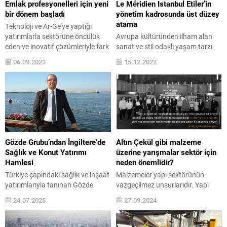
Emlak profesyonelleri için yeni
Le Méridien Istanbul Etiler’in
bir dönem başladı
yönetim kadrosunda üst düzey
atama
Teknoloji ve Ar-Ge’ye yaptığı
yatırımlarla sektörüne öncülük
Avrupa kültüründen ilham alan
eden ve inovatif çözümleriyle fark
sanat ve stil odaklı yaşam tarzı
yaratan sahibinden.com,
oteli Le Méridien Istanbul Etiler’e
06.09.2023
15.12.2022
kullanıcılarının hayatlarını
İnsan Kaynakları Direktörü olarak
kolaylaştıracak hizmetler
Serkan Sefiloğlu atandı. Otelcilik
sunmaya devam ediyor.
sektöründe 20 yılı aşkın deneyimi,
sahibinden.com geçtiğimiz yıl
insan kaynakları disiplinindeki
kendi Ar-Ge merkezinde
engin tecrübeleriyle Le Méridien
geliştirdiği ve Sahibinden Pro
Istanbul Etiler’in insan kaynakları
uygulaması üzerinden emlak
ekibine liderlik edecek olan başarılı
profesyonellerinin kullanımına
yönetici Marriott International
Gözde Grubu’ndan İngiltere’de
Altın Çekül gibi malzeme
sunduğu “S-Sanal
Türkiye bünyesinde yer...
Sağlık ve Konut Yatırımı
üzerine yarışmalar sektör için
Tur” teknolojisine, şimdi de S-
Hamlesi
neden önemlidir?
Sanal Tur Gimbal cihazını entegre
Türkiye çapındaki sağlık ve inşaat
Malzemeler yapı sektörünün
etti. S-Sanal Tur, mesafeleri
yatırımlarıyla tanınan Gözde
vazgeçilmez unsurlarıdır. Yapı
ortadan kaldırarak gayrimenkul...
Grubu, İngiltere’de sağlık turizmi
sektörü yeni malzemelerin
24.07.2025
27.09.2024
alanında başlattığı yatırım
keşfedilmesi, üretilmesi ile büyür
zincirine yapı tarafını da ekledi.
ve gelişir. Altın Çekül gibi nitelikli
Londra’da sağlık turizmi
malzeme yarışmaları ise yeni