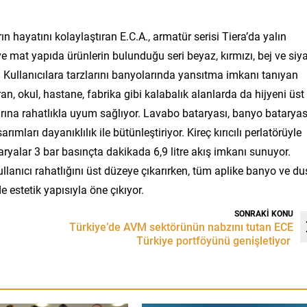
n hayatını kolaylaştıran E.C.A., armatür serisi Tiera’da yalın
ve mat yapıda ürünlerin bulunduğu seri beyaz, kırmızı, bej ve siy
r. Kullanıcılara tarzlarını banyolarında yansıtma imkanı tanıyan
storan, okul, hastane, fabrika gibi kalabalık alanlarda da hijyeni üst
larına rahatlıkla uyum sağlıyor. Lavabo bataryası, banyo bataryas
ımları dayanıklılık ile bütünleştiriyor. Kireç kırıcılı perlatörüyle
ryalar 3 bar basınçta dakikada 6,9 litre akış imkanı sunuyor.
 kullanıcı rahatlığını üst düzeye çıkarırken, tüm aplike banyo ve du
e estetik yapısıyla öne çıkıyor.
SONRAKİ KONU
Türkiye’de AVM sektörünün nabzını tutan ECE
Türkiye portföyünü genişletiyor