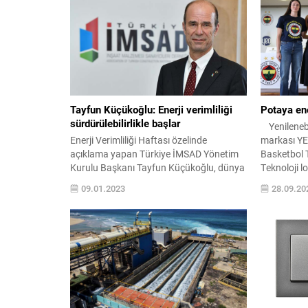
Tayfun Küçükoğlu: Enerji verimliliği
Potaya ene
sürdürülebilirlikle başlar
Yenilenebili
Enerji Verimliliği Haftası özelinde
markası YE
açıklama yapan Türkiye İMSAD Yönetim
Basketbol 
Kurulu Başkanı Tayfun Küçükoğlu, dünya
Teknoloji 
genelinde artan enerji ihtiyacını
sezonunda 
09.01.2023
28.09.20
karşılayabilmenin ve yüksek
müsabakala
maliyetlerden kaçınmanın enerjiyi doğru
şortunda ye
şekilde kullanarak mümkün olabileceğini
dünyada sp
söyledi. Enerji tüketiminde verimliliğin
katkı sağ
önemine de dikkat
Yenilenebil
çeken Küçükoğlu, “Yaşadığımız binalarda
global...
enerji tüketimini azaltarak gelecek
nesillere yaşam kalitesi daha yüksek
şehirler bırakmak adına enerjiyi verimli