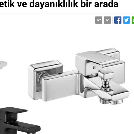
etik ve dayanıklılık bir arada
A
+
A
-