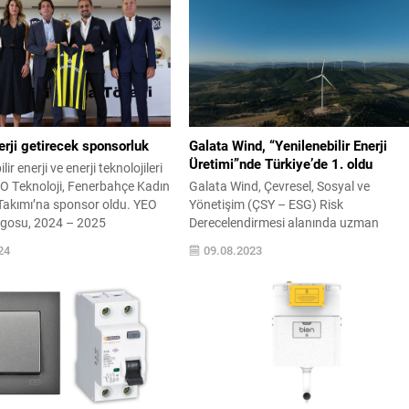
rji getirecek sponsorluk
Galata Wind, “Yenilenebilir Enerji
Üretimi”nde Türkiye’de 1. oldu
r enerji ve enerji teknolojileri
O Teknoloji, Fenerbahçe Kadın
Galata Wind, Çevresel, Sosyal ve
Takımı’na sponsor oldu. YEO
Yönetişim (ÇSY – ESG) Risk
logosu, 2024 – 2025
Derecelendirmesi alanında uzman
ulusal ve uluslararası
kuruluş Sustainalytics’in gerçekleştirdiğ
24
09.08.2023
rda potanın kraliçelerinin
değerlendirme sonucunda, geçtiğimiz yı
r alacak. YEO Teknoloji,
19,9 olan risk skorunu 14,9 olarak
or ve sporcuların gelişimine
iyileştirdi. Bu sonuçla ‘Düşük Risk’
lamaya devam edecek
kategorisinde derecelendirilen Galata
ir enerji çözümleri alanında
Wind “Yenilenebilir Enerji Üretimi” başlığ
altında Türkiye’de 1. olurken küresel 90
şirket arasında da 13. sırada...