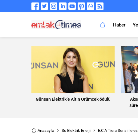
Haber
Ye
Günsan Elektrik’e Altın Örümcek ödülü
Aksa
süre
Anasayfa
Su Elektrik Enerji
E.C.A Tiera Serisi ile es