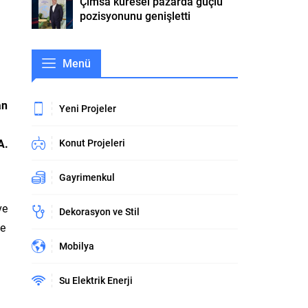
Çimsa küresel pazarda güçlü
pozisyonunu genişletti
Menü
an
Yeni Projeler
A.
Konut Projeleri
Gayrimenkul
ve
Dekorasyon ve Stil
ve
Mobilya
Su Elektrik Enerji