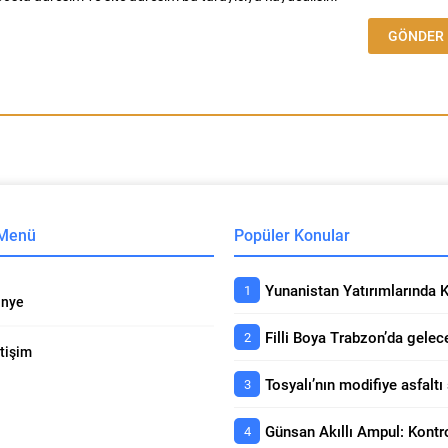
 Menü
Popüler Konular
nye
etişim