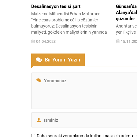
kullanmak...
Desalinasyon tesisi şart
Günsan’da
Alanya’dak
Malzeme Mühendisi Erhan Mataracı:
çözümler
“Yine esas probleme eğilip çözümler
bulmuyoruz; Desalinasyon tesisinin
Anahtar ve 
maliyeti, gökdelen maliyetlerinin yanında
yenilikçi v
hiçbir şey” Malzeme Mühendisi Erhan
dört bir ya
04.04.2023
15.11.20
Mataracı, üç tarafı denizlerle çevrili olan
projelerind
Türkiye’nin teknolojisi takip
referansla
etmemesinden dolayı ilerleyen
ve Alanya’d
Bir Yorum Yazın
zamanlarda su sıkıntısı yaşayacağını
Elektrik, ç
söyledi. Deniz suyunun, kullanım suyu
projeleriyle
olarak dönüştürülmesine olanak
yenilerini 
sağlayan “desalinasyon” tesisleri
Pursaklar,
dünyanın her...
Nest İncek 
Daha sonraki yorumlarımda kullanılması için adım, e-p