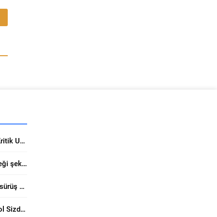
Yunanistan Yatırımlarında Kritik Uzman Uyarısı
Filli Boya Trabzon’da geleceği şekillendiriyor
Tosyalı’nın modifiye asfaltı sürüş güvenliğini yukarı taşıyor
Günsan Akıllı Ampul: Kontrol Sizde, Tasarruf Sizde