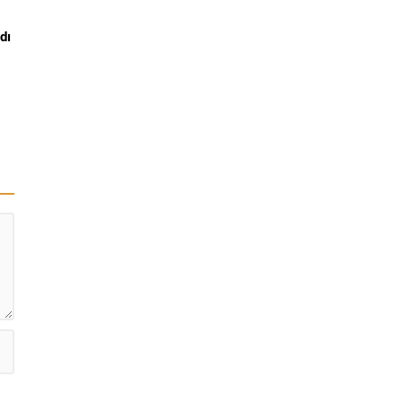
dı
u
ı