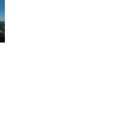
i
l
ı