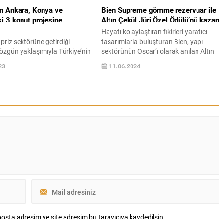
n Ankara, Konya ve
Bien Supreme gömme rezervuar ile
i 3 konut projesine
Altın Çekül Jüri Özel Ödülü’nü kazan
Hayatı kolaylaştıran fikirleri yaratıcı
priz sektörüne getirdiği
tasarımlarla buluşturan Bien, yapı
e özgün yaklaşımıyla Türkiye’nin
sektörünün Oscar’ı olarak anılan Altın
nındaki kamu ve inşaat
Çekül Yarışması’nda Supreme Gömme
23
11.06.2024
e yer alan Günsan
Rezervuar ile Yapıda Yenilikçi Ürün Jüri
rına son olarak, Ankara Konya
Teşvik Ödülü’ne layık görüldü. Yapı
aki projeleri ekledi. Günsan
Kataloğu çatısı altında, bu yıl 29’uncus
özüm ortaklığı yaptığı inşaat
düzenlenen Altın Çekül Uluslararası Yap
 referansları arasına sürekli
Kataloğu Ödülleri’nin kazananları
ekliyor. Son olarak, Avangart
açıklandı. Birbirinden şık ürünleriyle
 Capitol Palace Oba Apartment,
yaşam alanlarına zarafet...
ve...
osta adresim ve site adresim bu tarayıcıya kaydedilsin.