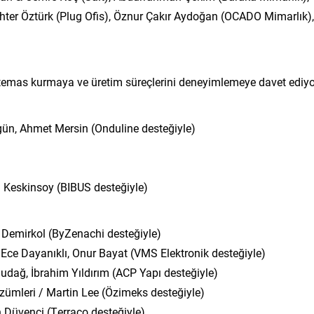
ihter Öztürk (Plug Ofis), Öznur Çakır Aydoğan (OCADO Mimarlık),
r temas kurmaya ve üretim süreçlerini deneyimlemeye davet ediyo
rgün, Ahmet Mersin (Onduline desteğiyle)
 Keskinsoy (BIBUS desteğiyle)
 Demirkol (ByZenachi desteğiyle)
ce Dayanıklı, Onur Bayat (VMS Elektronik desteğiyle)
ludağ, İbrahim Yıldırım (ACP Yapı desteğiyle)
ümleri / Martin Lee (Özimeks desteğiyle)
 Düvenci (Terraco desteğiyle)