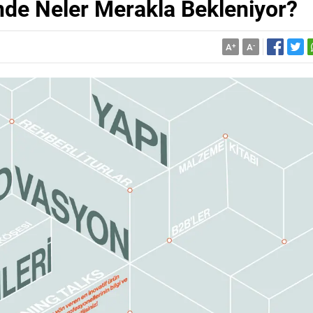
nde Neler Merakla Bekleniyor?
A
+
A
-