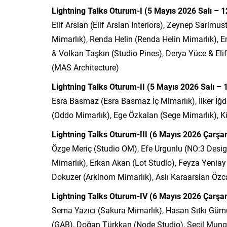
Lightning Talks Oturum-I (5 Mayıs 2026 Salı – 1
Elif Arslan (Elif Arslan Interiors), Zeynep Sarim
Mimarlık), Renda Helin (Renda Helin Mimarlık), Em
& Volkan Taşkın (Studio Pines), Derya Yüce & Eli
(MAS Architecture)
Lightning Talks Oturum-II (5 Mayıs 2026 Salı – 
Esra Basmaz (Esra Basmaz İç Mimarlık), İlker İğde
(Oddo Mimarlık), Ege Özkalan (Sege Mimarlık), Kü
Lightning Talks Oturum-III (6 Mayıs 2026 Çarş
Özge Meriç (Studio OM), Efe Urgunlu (NO:3 Desig
Mimarlık), Erkan Akan (Lot Studio), Feyza Yenia
Dokuzer (Arkinom Mimarlık), Aslı Karaarslan Özc
Lightning Talks Oturum-IV (6 Mayıs 2026 Çarşa
Sema Yazıcı (Sakura Mimarlık), Hasan Sıtkı Güm
(GAB), Doğan Türkkan (Node Studio), Seçil Mung