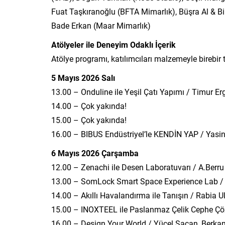
Fuat Taşkıranoğlu (BFTA Mimarlık), Büşra Al & B
Bade Erkan (Maar Mimarlık)
Atölyeler ile Deneyim Odaklı İçerik
Atölye programı, katılımcıları malzemeyle birebi
5 Mayıs 2026 Salı
13.00 – Onduline ile Yeşil Çatı Yapımı / Timur E
14.00 – Çok yakında!
15.00 – Çok yakında!
16.00 – BIBUS Endüstriyel’le KENDİN YAP / Yasin
6 Mayıs 2026 Çarşamba
12.00 – Zenachi ile Desen Laboratuvarı / A.Berru
13.00 – SomLock Smart Space Experience Lab / E
14.00 – Akıllı Havalandırma ile Tanışın / Rabia U
15.00 – INOXTEEL ile Paslanmaz Çelik Cephe Çöz
16.00 – Design Your World / Yücel Saçan, Berkan