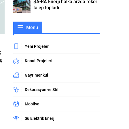
ŞA-RA Enerji halka arzda rekor
talep topladı
Menü
Yeni Projeler
ç
iş
Konut Projeleri
Gayrimenkul
Dekorasyon ve Stil
Mobilya
Su Elektrik Enerji