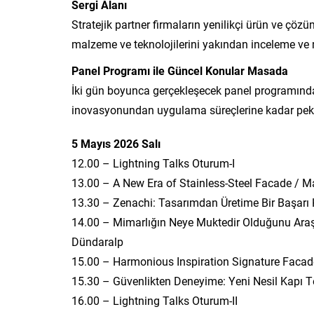
Sergi Alanı
Stratejik partner firmaların yenilikçi ürün ve çözü
malzeme ve teknolojilerini yakından inceleme ve m
Panel Programı ile Güncel Konular Masada
İki gün boyunca gerçekleşecek panel programında;
inovasyonundan uygulama süreçlerine kadar pek ç
5 Mayıs 2026 Salı
12.00 – Lightning Talks Oturum-I
13.00 – A New Era of Stainless-Steel Facade / Ma
13.30 – Zenachi: Tasarımdan Üretime Bir Başarı 
14.00 – Mimarlığın Neye Muktedir Olduğunu Araşt
Dündaralp
15.00 – Harmonious Inspiration Signature Facade
15.30 – Güvenlikten Deneyime: Yeni Nesil Kapı Te
16.00 – Lightning Talks Oturum-II