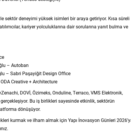
e sektör deneyimi yüksek isimleri bir araya getiriyor. Kısa süreli
ılımcılar, kariyer yolculuklarına dair sorularına yanıt bulma ve
ce
oğlu – Autoban
u – Sabri Paşayiğit Design Office
ODA Creative + Architecture
yZenachi, DOVİ, Özimeks, Onduline, Terraco, VMS Elektronik,
erçekleşiyor. Bu iş birlikleri sayesinde etkinlik, sektörün
 platforma dönüşüyor.
likleri kurmak ve ilham almak için Yapı İnovasyon Günleri 2026’y
ınız.