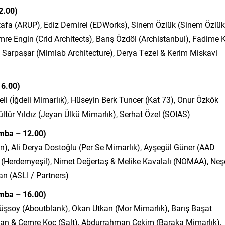
2.00)
ustafa (ARUP), Ediz Demirel (EDWorks), Sinem Özlük (Sinem Özlük
re Engin (Crid Architects), Barış Özdöl (Archistanbul), Fadime 
f Sarpaşar (Mimlab Architecture), Derya Tezel & Kerim Miskavi
16.00)
li (İğdeli Mimarlık), Hüseyin Berk Tuncer (Kat 73), Onur Özkök
ltür Yıldız (Jeyan Ülkü Mimarlık), Serhat Özel (SOIAS)
amba – 12.00)
n), Ali Derya Dostoğlu (Per Se Mimarlık), Ayşegül Güner (AAD
y (Herdemyeşil), Nimet Değertaş & Melike Kavalalı (NOMAA), Neş
an (ASLI / Partners)
mba – 16.00)
üşsoy (Aboutblank), Okan Utkan (Mor Mimarlık), Barış Başat
an & Cemre Koç (Salt), Abdurrahman Çekim (Baraka Mimarlık),