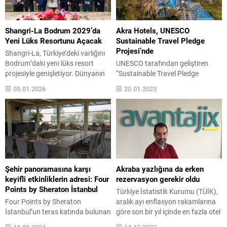
Shangri-La Bodrum 2029’da
Akra Hotels, UNESCO
Yeni Lüks Resortunu Açacak
Sustainable Travel Pledge
Projesi’nde
Shangri-La, Türkiye’deki varlığını
Bodrum’daki yeni lüks resort
UNESCO tarafından geliştiren
projesiyle genişletiyor. Dünyanın
“Sustainable Travel Pledge
en prestijli lüks
Projesi”, sürdürülebilir turizmi
05.01.2026
20.01.2023
destinasyonlarından biri olan
teşvik etmeyi ve oluşabilecek
Bodrum’da, Shangri-La’nın
ekonomik ve siyasi krizler
küresel ayak izini artıracak ikonik
sonrasında en çok etkilenecek
resort projesi için imzalar atıldı.
sektörlerden birisi olan turizmin
Shangri-La Bodrum’un 2029
üzerindeki olumsuz etkileri en aza
yılında açılması planlanıyor.
indirmeyi amaçlayan küresel bir
Shangri-La Group, United Bodrum
girişimdir. Akra Hotels bünyesinde
Turizm A.Ş. ile Bodrum’da yeni bir
yer alan; Akra, Akra V, Akra
Şehir panoramasına karşı
Akraba yazlığına da erken
lüks resortun yönetimi için
Sorgun, Akra Kemer, Akra Fethiye
keyifli etkinliklerin adresi: Four
rezervasyon gerekir oldu
anlaşma imzaladı....
ve...
Points by Sheraton İstanbul
Türkiye İstatistik Kurumu (TÜİK),
Four Points by Sheraton
aralık ayı enflasyon rakamlarına
İstanbul’un teras katında bulunan
göre son bir yıl içinde en fazla otel
salonu, eğlenceli buluşmalardan
ve lokanta fiyatları arttı. Otel ve
19.09.2024
14.12.2023