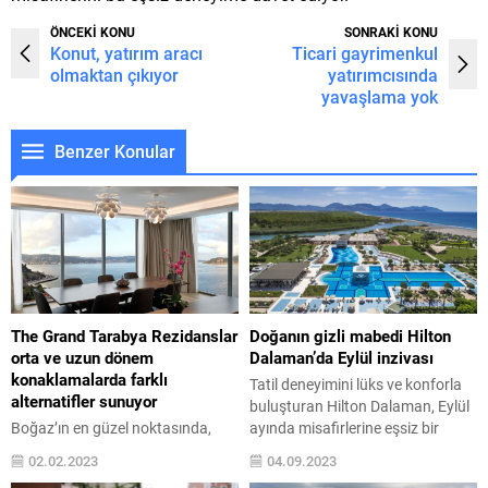
ÖNCEKİ KONU
SONRAKİ KONU
Konut, yatırım aracı
Ticari gayrimenkul
olmaktan çıkıyor
yatırımcısında
yavaşlama yok
Benzer Konular
The Grand Tarabya Rezidanslar
Doğanın gizli mabedi Hilton
orta ve uzun dönem
Dalaman’da Eylül inzivası
konaklamalarda farklı
Tatil deneyimini lüks ve konforla
alternatifler sunuyor
buluşturan Hilton Dalaman, Eylül
Boğaz’ın en güzel noktasında,
ayında misafirlerine eşsiz bir
denizle iç içe bir ortamda ev
yenilenme fırsatı sunuyor. Hem
02.02.2023
04.09.2023
rahatlığını otel konforunda
doğası hem de halen devam eden