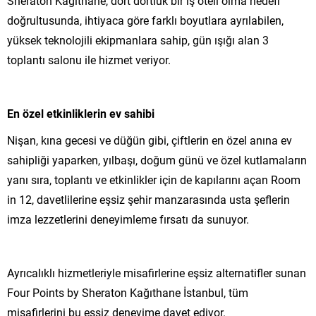
Sheraton Kağıthane, dört dörtlük bir iş oteli olma hedefi
doğrultusunda, ihtiyaca göre farklı boyutlara ayrılabilen,
yüksek teknolojili ekipmanlara sahip, gün ışığı alan 3
toplantı salonu ile hizmet veriyor.
En özel etkinliklerin ev sahibi
Nişan, kına gecesi ve düğün gibi, çiftlerin en özel anına ev
sahipliği yaparken, yılbaşı, doğum günü ve özel kutlamaların
yanı sıra, toplantı ve etkinlikler için de kapılarını açan Room
in 12, davetlilerine eşsiz şehir manzarasında usta şeflerin
imza lezzetlerini deneyimleme fırsatı da sunuyor.
Ayrıcalıklı hizmetleriyle misafirlerine eşsiz alternatifler sunan
Four Points by Sheraton Kağıthane İstanbul, tüm
misafirlerini bu eşsiz deneyime davet ediyor.