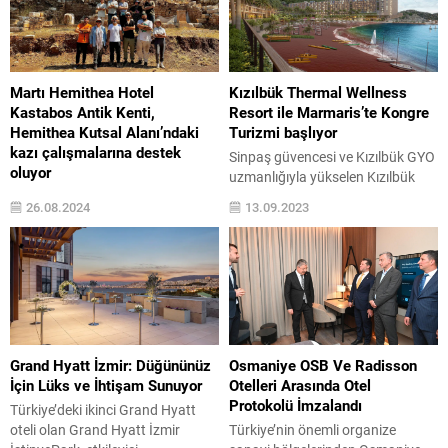
Martı Hemithea Hotel
Kızılbük Thermal Wellness
Kastabos Antik Kenti,
Resort ile Marmaris’te Kongre
Hemithea Kutsal Alanı’ndaki
Turizmi başlıyor
kazı çalışmalarına destek
Sinpaş güvencesi ve Kızılbük GYO
oluyor
uzmanlığıyla yükselen Kızılbük
Türkiye turizminin köklü markası
Thermal Wellness Resort projesi,
26.08.2024
13.09.2023
Martı Hotels & Marinas, yılardır
balo ve konferans salonlarından
sürdürdüğü eğitim, spor, arkeoloji
oluşan yaklaşık 950 kişi kapasiteli
ve kültür sanat alanındaki sosyal
kongre merkezi ile Marmaris,
sorumluk desteklerine bir yenisini
turizm sezonu dışında da binlerce
daha ekledi. Martı Hotels &
ziyaretçiyi ağırlayacak. Kızılbük
Marinas, adını bölgenin antik
Thermal Wellness Resort projesi,
tarihinden alan Martı Hemithea
konferans ve balo salonları, özel
Hoteli ile 2023 yılında üstlendiği
toplantı odaları ve fuaye
Grand Hyatt İzmir: Düğününüz
Osmaniye OSB Ve Radisson
Kastabos Antik Kenti, Hemithea
alanından oluşan son teknoloji...
İçin Lüks ve İhtişam Sunuyor
Otelleri Arasında Otel
Kutsal Alanı’ndaki arkeolojik kazı
Protokolü İmzalandı
Türkiye’deki ikinci Grand Hyatt
çalışmalarının ana...
oteli olan Grand Hyatt İzmir
Türkiye’nin önemli organize