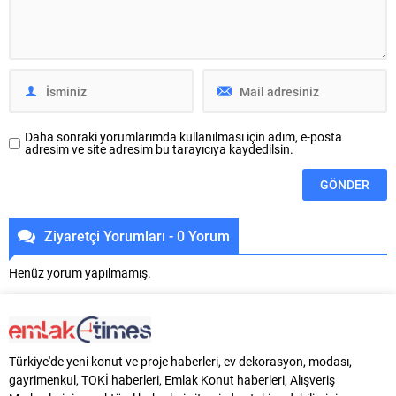
bir konuma taşıyacak. Kızılbük
LISTE’in kendine özgü
GYO uzmanlığıyla Marmaris’in
algoritmasıyla hazırlanan yıllık
İçmeler bölgesinde yükselen
sıralama; 400’ü aşkın
Kızılbük...
uluslararası...
Daha sonraki yorumlarımda kullanılması için adım, e-posta
adresim ve site adresim bu tarayıcıya kaydedilsin.
Ziyaretçi Yorumları - 0 Yorum
Henüz yorum yapılmamış.
Türkiye'de yeni konut ve proje haberleri, ev dekorasyon, modası,
gayrimenkul, TOKİ haberleri, Emlak Konut haberleri, Alışveriş