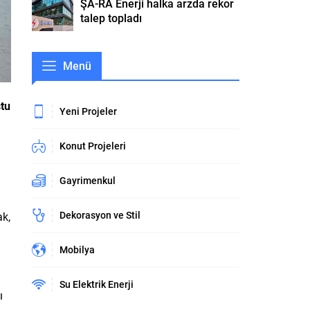
ŞA-RA Enerji halka arzda rekor
talep topladı
Menü
stu
Yeni Projeler
Konut Projeleri
Gayrimenkul
Dekorasyon ve Stil
ak,
Mobilya
Su Elektrik Enerji
ı