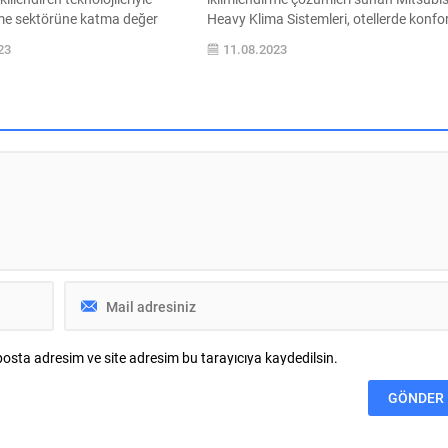
rme sektörüne katma değer
Heavy Klima Sistemleri, otellerde konfo
stemair, deneyimlerini ve
en üst seviyeye taşıyor. Gücünü 58 yıllı
23
11.08.2023
ini sektör profesyonelleriyle
Form tecrübesi ve Mitsubishi Heavy
a devam ediyor. Yıl içinde
Industries’in üstün Japon teknolojisin
ijli etkinlikte yer alan şirket,
alan Form MHI Klima
duğu gibi bu sene de veri
Sistemleri, ülkemizin farklı bölgelerinde
fesyonelleri ve teknoloji
yer alan ve farklı iklimlendirme
bir araya getiren Avrupa’nın en
ihtiyaçlarına sahip otel projelerinde gen
ı Londra Data World Center’a
ürün gamı, güçlü mühendislik...
osta adresim ve site adresim bu tarayıcıya kaydedilsin.