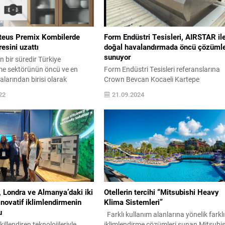
oteus Premix Kombilerde
Form Endüstri Tesisleri, AIRSTAR il
resini uzattı
doğal havalandırmada öncü çözüml
sunuyor
n bir süredir Türkiye
rme sektörünün öncü ve en
Form Endüstri Tesisleri referanslarına
larından birisi olarak
Crown Bevcan Kocaeli Kartepe
ını yüksek kaliteli ürünlerle
Fabrikası’nı ekledi. Dünyanın önde gele
22
21.09.2024
 E.C.A., Proteus Premix
paketleme ve ambalaj şirketlerinden bir
kombi için 2019 Temmuz
olan Crown Holdings Inc.’in Avrupa
attığı ve 2022 Aralık ayı
içecek bölümüne bağlı bir kuruluş olan
ecek ‘5 yıl Garanti’
Crown Bevcan Türkiye, İzmit’teki
nı 2023 Aralık ayı sonuna
fabrikasında enerji verimliliği ve
. Sunduğu ileri teknoloji...
sürdürülebilirlik adına önemli bir adım
attı. Fabrika, doğal havalandırma
sistemleri konusunda Form Endüstri...
 Londra ve Almanya’daki iki
Otellerin tercihi “Mitsubishi Heavy
inovatif iklimlendirmenin
Klima Sistemleri”
u
Farklı kullanım alanlarına yönelik farklı
illendiren teknolojileriyle
iklimlendirme çözümleri sunan Mitsubis