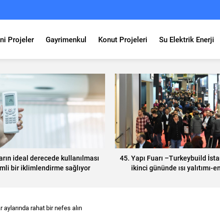
ni Projeler
Gayrimenkul
Konut Projeleri
Su Elektrik Enerji
arın ideal derecede kullanılması
45. Yapı Fuarı –Turkeybuild İst
mli bir iklimlendirme sağlıyor
ikinci gününde ısı yalıtımı-en
verimliliği ön plana çıkıyo
r aylarında rahat bir nefes alın