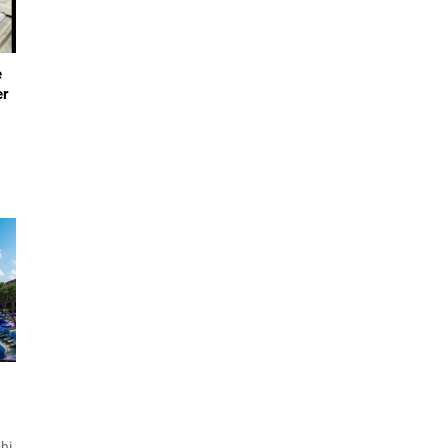
e
er
n
i
hi