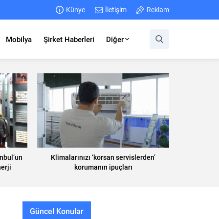
Künye
İletişim
Reklam
Mobilya
Şirket Haberleri
Diğer
anbul’un
Klimalarınızı ‘korsan servislerden’
erji
korumanın ipuçları
r!
Güncel Konular