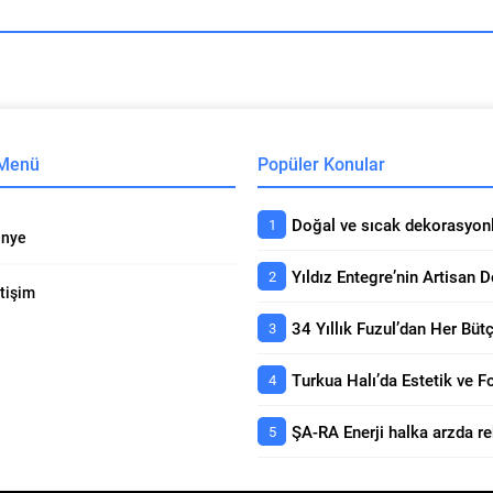
 Menü
Popüler Konular
nye
etişim