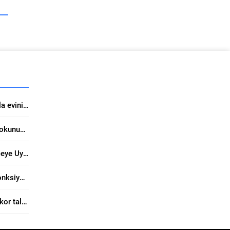
Doğal ve sıcak dekorasyonla evinizde yeni sezon konforu
Yıldız Entegre’nin Artisan Dokunuşu Mekanları Değiştiriyor
34 Yıllık Fuzul’dan Her Bütçeye Uygun Finansman Fırsatı
Turkua Halı’da Estetik ve Fonksiyon Bir Arada
ŞA-RA Enerji halka arzda rekor talep topladı