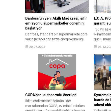
Danfoss’un yeni Akıllı Mağazası, sıfır
E.C.A. Pr
emisyonlu süpermarketler dönemini
garanti sü
başlatıyor
35 yılı aşkı
Danfoss, standart bir süpermarkete göre
iklimlendi
yaklaşık %50’den fazla enerji verimliliği
güçlü marka
sağlaması beklenen “Akıllı Mağaza”nın
kullanıcılar
20.07.2023
03.12.20
açılışını gerçekleştirdi. Enerji verimliliği
buluşturan
teknolojileri için Test ve Geliştirme
yoğuşmalı 
Merkezi olarak da hizmet verecek olan
ayında başl
Akıllı Mağaza, birinci nesil CO2 soğutma
sonunda bit
sistemiyle de ön plana çıkıyor. Enerji
kampanyası
talebinin ve tüketiminin maliyeti her geçen
kadar uzattı
gün artarken, dünya...
COPA’dan ısı tasarrufu önerileri
Systemair,
fuarda da 
İklimlendirme sektörünün lider
adresi old
markalarından COPA, evlerinizi ısıtırken
enerji tasarrufu yapabileceğiniz öneriler
Geleceği şek