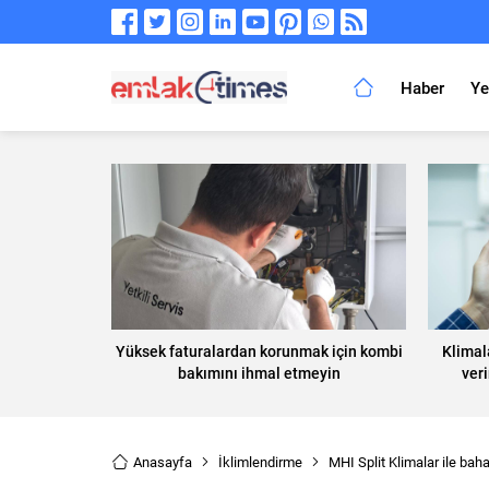
Haber
Ye
Yüksek faturalardan korunmak için kombi
Klimal
bakımını ihmal etmeyin
veri
Anasayfa
İklimlendirme
MHI Split Klimalar ile baha