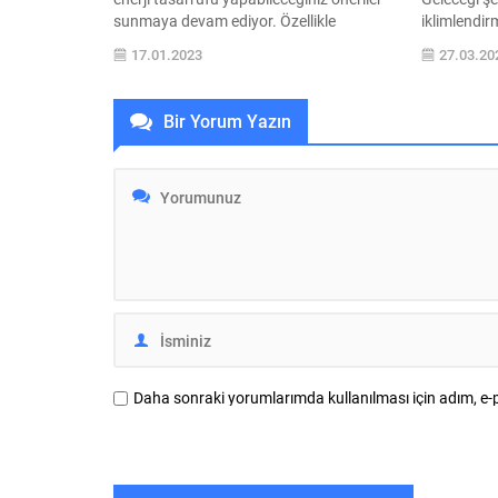
sunmaya devam ediyor. Özellikle
iklimlendi
radyatörlerde yaşanan ısı kaybının
sağlayan Sy
17.01.2023
27.03.20
önlenmesi gerektiğine dikkat çeken COPA,
teknolojiler
kış aylarında ısınırken daha az fatura
buluşturmay
ödemenin ipuçlarını paylaştı. Kış aylarının
birçok prest
Bir Yorum Yazın
ortasına gelmemizle havaların daha da
her sene ol
soğuduğu şu günlerde hem bütçelerin
merkezi pro
korunması hem de küresel ısınma...
liderlerini 
büyük fuar
katıldı....
Daha sonraki yorumlarımda kullanılması için adım, e-p