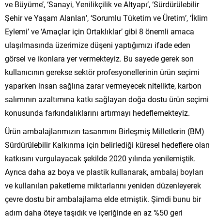
ve Büyüme’, ‘Sanayi, Yenilikçilik ve Altyapı’, ‘Sürdürülebilir
Şehir ve Yaşam Alanları’, ‘Sorumlu Tüketim ve Üretim’, ‘İklim
Eylemi’ ve ‘Amaçlar için Ortaklıklar’ gibi 8 önemli amaca
ulaşılmasında üzerimize düşeni yaptığımızı ifade eden
görsel ve ikonlara yer vermekteyiz. Bu sayede gerek son
kullanıcının gerekse sektör profesyonellerinin ürün seçimi
yaparken insan sağlına zarar vermeyecek nitelikte, karbon
salımının azaltımına katkı sağlayan doğa dostu ürün seçimi
konusunda farkındalıklarını artırmayı hedeflemekteyiz.
Ürün ambalajlarımızın tasarımını Birleşmiş Milletlerin (BM)
Sürdürülebilir Kalkınma için belirlediği küresel hedeflere olan
katkısını vurgulayacak şekilde 2020 yılında yenilemiştik.
Ayrıca daha az boya ve plastik kullanarak, ambalaj boyları
ve kullanılan paketleme miktarlarını yeniden düzenleyerek
çevre dostu bir ambalajlama elde etmiştik. Şimdi bunu bir
adım daha öteye taşıdık ve içeriğinde en az %50 geri