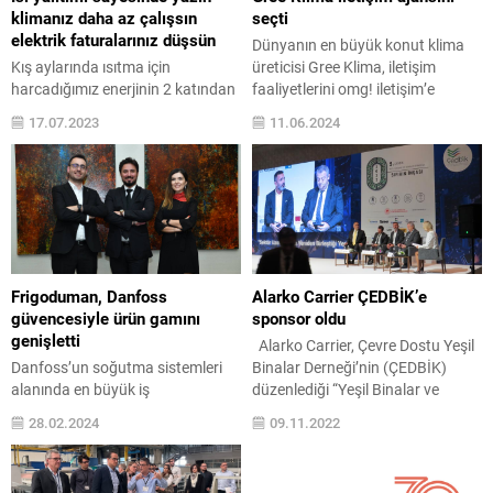
klimanız daha az çalışsın
seçti
elektrik faturalarınız düşsün
Dünyanın en büyük konut klima
Kış aylarında ısıtma için
üreticisi Gree Klima, iletişim
harcadığımız enerjinin 2 katından
faaliyetlerini omg! iletişim’e
fazlasını yaz aylarında soğutma
emanet etti. omg! iletişim, 90 bin
17.07.2023
11.06.2024
için harcamaya devam ediyoruz.
çalışanıyla 160’tan fazla ülkede
Enerji verimliliğinde ısı yalıtımı
faaliyet gösteren dünyanın en
büyük rol oynuyor. Dalmaçyalı
büyük konut klima üreticisi Gree
olarak bu konuda tüketicilerimizi
Klima ve Türkiye temsilcisi TLC
bilinçlendirmek amacıyla binalar
Klima’ya stratejik iletişim
özelinde ısı kayıplarını termal
danışmanlığı, medya ilişkileri, kriz
kamera ile görüntülemek üzere
iletişimi, stratejik planlama,
2020 yılından bu yana Türkiye’yi
influencer iletişimi ve...
Frigoduman, Danfoss
Alarko Carrier ÇEDBİK’e
dolaşıyoruz. Kış aylarında
güvencesiyle ürün gamını
sponsor oldu
Dalmaçyalı ile 4. etabını
genişletti
Alarko Carrier, Çevre Dostu Yeşil
gerçekleştirdiğimiz...
Danfoss’un soğutma sistemleri
Binalar Derneği’nin (ÇEDBİK)
alanında en büyük iş
düzenlediği “Yeşil Binalar ve
ortaklarından biri olan
Şehirler Zirvesi 2022 – Sıfırın
28.02.2024
09.11.2022
Frigoduman, her çeşit ve model
İnşası” etkinliğine altın sponsor
ürünün stokta bulunması
oldu. Etkinlikte, Alarko Carrier
vizyonuyla, 2024 yılından itibaren
Yönetim Kurulu Başkanı Niv