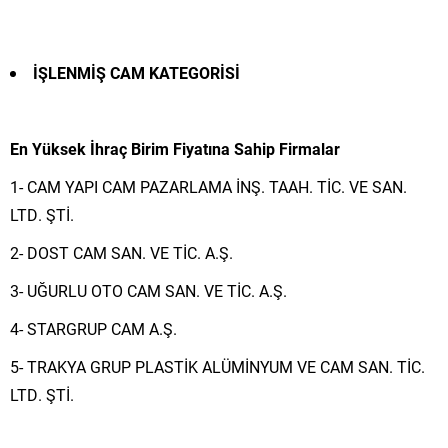
İŞLENMİŞ CAM KATEGORİSİ
En Yüksek İhraç Birim Fiyatına Sahip Firmalar
1- CAM YAPI CAM PAZARLAMA İNŞ. TAAH. TİC. VE SAN.
LTD. ŞTİ.
2- DOST CAM SAN. VE TİC. A.Ş.
3- UĞURLU OTO CAM SAN. VE TİC. A.Ş.
4- STARGRUP CAM A.Ş.
5- TRAKYA GRUP PLASTİK ALÜMİNYUM VE CAM SAN. TİC.
LTD. ŞTİ.