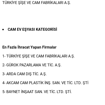
TÜRKİYE ŞİŞE VE CAM FABRİKALARI A.Ş.
CAM EV EŞYASI
KATEGORİSİ
En Fazla İhracat Yapan Firmalar
1- TÜRKİYE ŞİŞE VE CAM FABRİKALARI A.Ş.
2- GÜROK PAZARLAMA VE TİC. A.Ş.
3- ARDA CAM DIŞ TİC. A.Ş.
4- AKCAM CAM PLASTİK İNŞ. SAN. VE TİC. LTD. ŞTİ
5- BAYNET İNŞAAT SAN. VE TİC. LTD. ŞTİ.