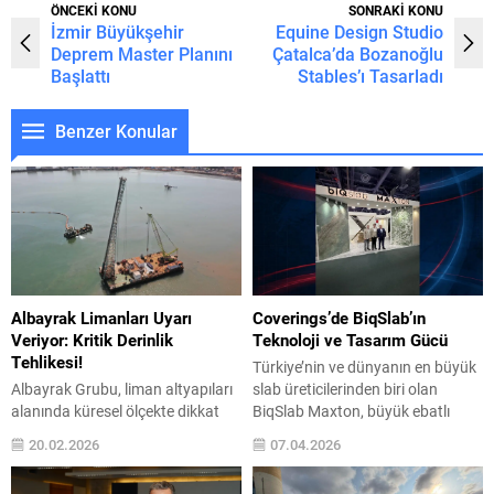
ÖNCEKİ KONU
SONRAKİ KONU
İzmir Büyükşehir
Equine Design Studio
Deprem Master Planını
Çatalca’da Bozanoğlu
Başlattı
Stables’ı Tasarladı
Benzer Konular
Albayrak Limanları Uyarı
Coverings’de BiqSlab’ın
Veriyor: Kritik Derinlik
Teknoloji ve Tasarım Gücü
Tehlikesi!
Türkiye’nin ve dünyanın en büyük
Albayrak Grubu, liman altyapıları
slab üreticilerinden biri olan
alanında küresel ölçekte dikkat
BiqSlab Maxton, büyük ebatlı
çeken bir kapasiteye sahip. Geniş
seramiklerdeki uzmanlığı, estetik
20.02.2026
07.04.2026
filosu, ileri mühendislik çözümleri
tasarım anlayışı ve dayanım
ve entegre operasyon yapısıyla
odaklı teknik özelliklere sahip