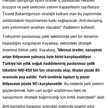
menşeli dampingli fiyatlı ürünler iç piyasadaki rekabeti
bozuyor ve yerli üreticinin yatırım kapasitesini zayıflatıyor.
Ticaret Bakanlığımızın stratejik kalkanı olan bu yaptırımlar,
sürdürülebilir büyümemize katkı sağlayacak. Anti-damping,
yeni yatırımların anahtarı olacaktır” ifadelerini kullandı.
Türkiye’nin paslanmaz çelik sektöründe yeni bir dönemin
başladığını vurgulayan Kayabaşı, sektördeki stratejik
önemine dikkat çekti. Kayabaşı, “
Mevcut üretim, sanayinin
artan ihtiyacının yalnızca üçte birini karşılayabiliyor.
Türkiye’nin yıllık soğuk haddelenmiş paslanmaz çelik
tüketimi 400-450 bin ton civarında olup, ithalat yüzde 80
oranında pay sahibi. Yerli üretimle toplam iç pazar
ihtiyacının yüzde 90’ı karşılanabilir
. Bu nedenle yerli üretimi
güçlendirmek, hem cari açığın azaltılması hem de
sanayimizin stratejik bağımsızlığı için kritik önemdedir” dedi.
Anti-damping kararının ardından üretimde önemli artış