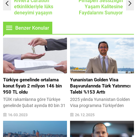
Riviera Curation
Pimapen Sessizliğin
etkinlikleriyle lüks
Yaşam Kalitesine
deneyimi yaşayın
Faydalarını Sunuyor
Benzer Konular
Türkiye genelinde ortalama
Yunanistan Golden Visa
konut fiyatı 2 milyon 146 bin
Başvurularında Türk Yatırımcı
950 TL oldu
Talebi %153 Arttı
TÜİK rakamlarına göre Türkiye
2025 yılında Yunanistan Golden
genelinde Şubat ayında 80 bin 31
Visa programına Türkiye’den
konut satışı gerçekleşti. Türkiye
yapılan başvurular %153 artarak
16.03.2023
26.12.2025
genelinde konut satışları şubat
rekor seviyeye ulaştı. Avrupa
ayında bir önceki aya göre %18,
genelinde yatırım yoluyla oturum
bir önceki yılın aynı ayına göre
programlarının daraldığı bir
%18 azaldı. Yapay zekâ ve büyük
dönemde, Yunanistan 2026’ya