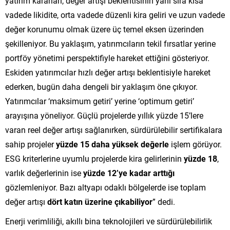
yatırım kararları, değer artışı beklentisinin yanı sıra kısa
vadede likidite, orta vadede düzenli kira geliri ve uzun vadede
değer korunumu olmak üzere üç temel eksen üzerinden
şekilleniyor. Bu yaklaşım, yatırımcıların tekil fırsatlar yerine
portföy yönetimi perspektifiyle hareket ettiğini gösteriyor.
Eskiden yatırımcılar hızlı değer artışı beklentisiyle hareket
ederken, bugün daha dengeli bir yaklaşım öne çıkıyor.
Yatırımcılar ‘maksimum getiri’ yerine ‘optimum getiri’
arayışına yöneliyor. Güçlü projelerde yıllık yüzde 15’lere
varan reel değer artışı sağlanırken, sürdürülebilir sertifikalara
sahip projeler
yüzde 15 daha yüksek değerle
işlem görüyor.
ESG kriterlerine uyumlu projelerde kira gelirlerinin
yüzde 18
,
varlık değerlerinin ise
yüzde 12’ye kadar arttığı
gözlemleniyor. Bazı altyapı odaklı bölgelerde ise toplam
değer artışı
dört katın üzerine çıkabiliyor
” dedi.
Enerji verimliliği, akıllı bina teknolojileri ve sürdürülebilirlik