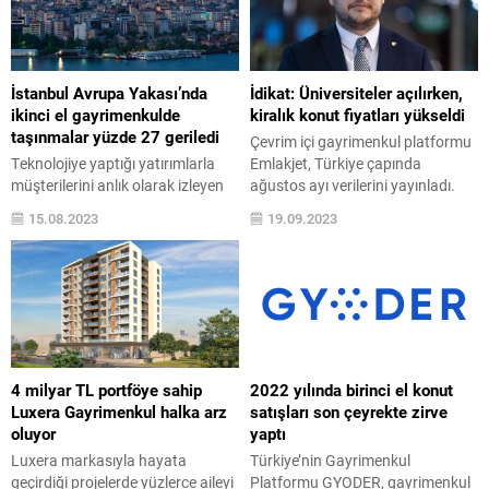
veri analizi ile gayrimenkul
güçlü taleple giriyor. Avrupa
değerlemesinde güvenilir
genelinde Golden Visa
sonuçlara ulaşan Endeksa’nın
programları kısıtlanırken,
verilerine göre Türkiye genelinde
Yunanistan 2025 yılında özellikle
İstanbul Avrupa Yakası’nda
İdikat: Üniversiteler açılırken,
şubat...
Türkiye’deki yatırımcılar açısından
ikinci el gayrimenkulde
kiralık konut fiyatları yükseldi
dikkat çekici bir artış yaşadı.
taşınmalar yüzde 27 geriledi
Çevrim içi gayrimenkul platformu
Oturum izniyle birlikte Avrupa...
Teknolojiye yaptığı yatırımlarla
Emlakjet, Türkiye çapında
müşterilerini anlık olarak izleyen
ağustos ayı verilerini yayınladı.
ve taleplerine hızla yanıt veren CK
Buna göre ağustos ayında
15.08.2023
19.09.2023
Enerji Boğaziçi Elektrik’in,
Türkiye genelinde önceki aya göre
abonelerin başvuru ve ikamet
satılık fiyatları yüzde 2, kiralık
bilgilerini baz alarak
fiyatları ise yüzde 4 artış gösterdi.
hazırladığı “Gayrimenkulün
Emlakjet verilerine göre ayrıca
Enerjisi Raporu-2023 İlk 6
satılık konut fiyat değişiminde
Ay” sonuçları açıklandı. CK Enerji
Ankara, kiralıkta ise Konya
Boğaziçi Elektrik tarafından 2016
ağustos ayının lideri olurken, en
yılından bu yana düzenli olarak
çok arama...
4 milyar TL portföye sahip
2022 yılında birinci el konut
yayınlanan, dünyanın mega
Luxera Gayrimenkul halka arz
satışları son çeyrekte zirve
kentleri arasında yer alan
oluyor
yaptı
İstanbul’un Avrupa
Luxera markasıyla hayata
Türkiye’nin Gayrimenkul
Yakası’ndaki...
geçirdiği projelerde yüzlerce aileyi
Platformu GYODER, gayrimenkul