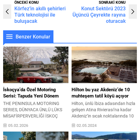
ÖNCEKİ KONU
SONRAKİ KONU
Körfez’in akıllı şehirleri
Konut Sektörü 2023
Türk teknolojisi ile
Üçüncü Çeyrekte rayına
buluşacak
oturacak
Benzer Konular
İskoçya’da Özel Motoring
Hilton bu yaz Akdeniz’de 10
Serisi: Tapuda Yeni Dönem
muhteşem tatil köyü açıyor
THE PENINSULA MOTORING
Hilton, ünlü İbiza adasından hızla
SERIES, DÜNYACA ÜNLÜ LÜKS
gelişen Atina Rivierası’na kadar
MİSAFİRPERVERLİĞİ İSKOÇ
Akdeniz’in sıcak noktalarında 10
DAĞLARINA TAŞIYOR,
tatil köyü açacak Yaz mevsimi
05.02.2026
02.05.2024
AVRUPA’DA İLK KEZ SAHNE
hızla yaklaşırken, pek çok
ALIYOR Görkemli dağ geçitleri ve
tatilsever en güzel ilham için