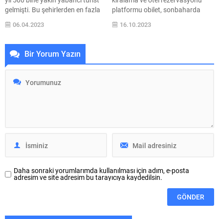
gelmişti. Bu şehirlerden en fazla
platformu obilet, sonbaharda
turist ağırlayanlar Adana, Hatay
kaplıca turizmiyle stres atmanız
06.04.2023
16.10.2023
ve Gaziantep olarak öne çıkıyor.
ve şifa bulmanız için termal
Peki yaşanan deprem felaketi
otelleri öneriyor. Afyon, Bursa,
Türkiye’nin turizm rakamlarına
Bolu, Balıkesir, Yalova, Kütahya
Bir Yorum Yazın
nasıl etki edecek? Aynı zamanda
gibi kaplıca bölgelerine giderseniz
bir turizmci olan TÜGİAD Başkan
doğal güzellikleri, tarihi öğeleri
Yardımcısı Dr. Şebnem Akman
keşfetmeden ve yerel lezzetleri
Balta, depremin 2023 yılı...
tatmadan dönmeyin! Kaplıca ve
termal turizm bugüne kadar
belli...
Daha sonraki yorumlarımda kullanılması için adım, e-posta
adresim ve site adresim bu tarayıcıya kaydedilsin.