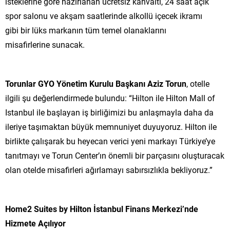
isteklerine göre hazırlanan ücretsiz kahvaltı, 24 saat açık
spor salonu ve akşam saatlerinde alkollü içecek ikramı
gibi bir lüks markanın tüm temel olanaklarını
misafirlerine sunacak.
Torunlar GYO Yönetim Kurulu Başkanı Aziz Torun
, otelle
ilgili şu değerlendirmede bulundu: “Hilton ile Hilton Mall of
Istanbul ile başlayan iş birliğimizi bu anlaşmayla daha da
ileriye taşımaktan büyük memnuniyet duyuyoruz. Hilton ile
birlikte çalışarak bu heyecan verici yeni markayı Türkiye’ye
tanıtmayı ve Torun Center’ın önemli bir parçasını oluşturacak
olan otelde misafirleri ağırlamayı sabırsızlıkla bekliyoruz.”
Home2 Suites by Hilton İstanbul Finans Merkezi’nde
Hizmete Açılıyor