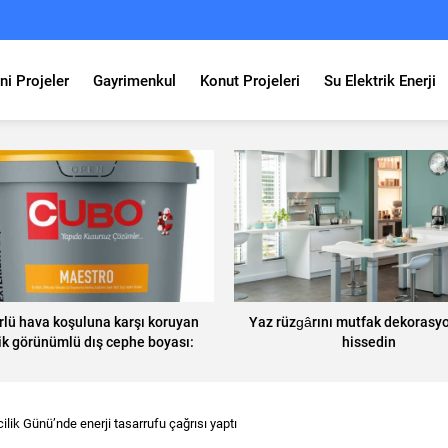
ni Projeler
Gayrimenkul
Konut Projeleri
Su Elektrik Enerji
rlü hava koşuluna karşı koruyan
Yaz rüzgârını mutfak dekoras
ik görünümlü dış cephe boyası:
hissedin
Maestro
lik Günü’nde enerji tasarrufu çağrısı yaptı