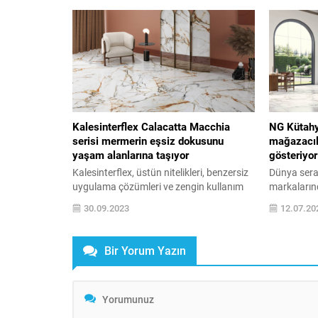
Germani tarafından geliştirilen Pietra
büyüdü. Tü
Kode Koleksiyonu İtalya’nın üç klasik
fabrikaları
taşının zamansız güzelliğini yaşam
merkezinde
alanlarına taşırken, Kraftizen Koleksiyonu
kapasitesi
ise zamansız ve dayanıklı bir dış cephe
büyümesini
tasarımına imkanı...
Müdürü Sal
Kalesinterflex Calacatta Macchia
NG Kütahy
serisi mermerin eşsiz dokusunu
mağazacılı
yaşam alanlarına taşıyor
gösteriyor
Kalesinterflex, üstün nitelikleri, benzersiz
Dünya sera
uygulama çözümleri ve zengin kullanım
markaların
alanı ile sektöre yenilikçi ürünler
nesil tasarı
30.09.2023
12.07.20
kazandırmaya devam ediyor. Büyük
yaratan ürü
ebadına karşın estetik yapısı ile öne çıkan;
mağazaları
sıcağa, darbeye, çizilmeye karşı dayanıklı
en yaygın 
Bir Yorum Yazın
ve antibakteriyel bir yapıya sahip olan
olan NG K
Kalesinterflex, yeni ürün serisi Calacatta
anlayışına y
Macchia ile mermerin benzersiz
kazandırıyor
doğallığını yaşam alanlarına taşıyor.
sergilenişi
Kalesinterflex, dünyaca...
NG Kütahya