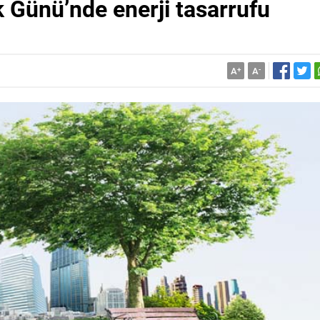
k Günü’nde enerji tasarrufu
A
+
A
-