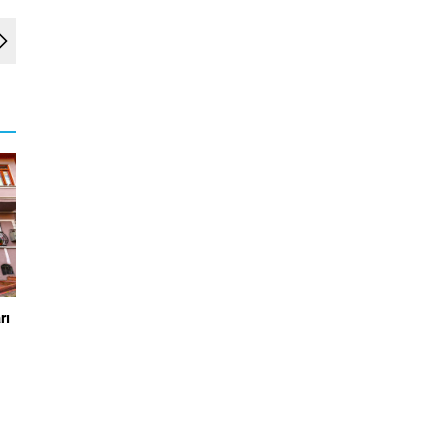
rı
nin