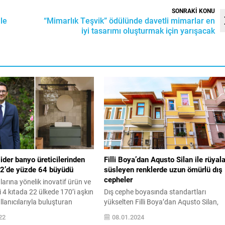
SONRAKİ KONU
le
“Mimarlık Teşvik” ödülünde davetli mimarlar en
iyi tasarımı oluşturmak için yarışacak
ider banyo üreticilerinden
Filli Boya’dan Aqusto Silan ile rüyala
2’de yüzde 64 büyüdü
süsleyen renklerde uzun ömürlü dış
cepheler
arına yönelik inovatif ürün ve
 4 kıtada 22 ülkede 170’i aşkın
Dış cephe boyasında standartları
lanıcılarıyla buluşturan
yükselten Filli Boya’dan Aqusto Silan,
 yılında toplam
binalara geniş renk yelpazesiyle yaz
22
08.01.2024
önceki yıla göre yüzde 64
ışıltısını getiriyor. Üstün su geçirmezliği