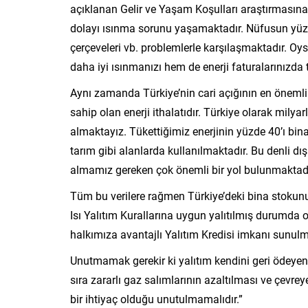
açıklanan Gelir ve Yaşam Koşulları araştırmasına
dolayı ısınma sorunu yaşamaktadır. Nüfusun yüzde
çerçeveleri vb. problemlerle karşılaşmaktadır. Oys
daha iyi ısınmanızı hem de enerji faturalarınızda 
Aynı zamanda Türkiye’nin cari açığının en önemli 
sahip olan enerji ithalatıdır. Türkiye olarak milya
almaktayız. Tükettiğimiz enerjinin yüzde 40’ı bin
tarım gibi alanlarda kullanılmaktadır. Bu denli 
almamız gereken çok önemli bir yol bulunmaktadı
Tüm bu verilere rağmen Türkiye’deki bina stokun
Isı Yalıtım Kurallarına uygun yalıtılmış durumda
halkımıza avantajlı Yalıtım Kredisi imkanı sunul
Unutmamak gerekir ki yalıtım kendini geri ödeyen
sıra zararlı gaz salımlarının azaltılması ve çevr
bir ihtiyaç olduğu unutulmamalıdır.”