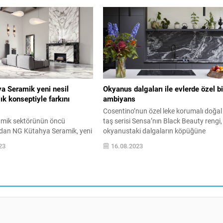
rkiye’nin en büyük armatür
yanında uzun ömürlü ve dayanıklı
ndan biri olan üretim
cepheler sağlayan Aqusto Silan ile evle
 1 milyon adet üretim
yeni bir dış görünüme kavuşuyor. Yaz
ne ulaşan Roca, iç pazarda da
girerken binalarımız ve yazlıklarımızın
 sürdürdü. Roca Türkiye Genel
bakımında önemli bir rol oynayan dış
vador Lopez Oliva,...
cephe boyası için...
a Seramik yeni nesil
Okyanus dalgaları ile evlerde özel bi
k konseptiyle farkını
ambiyans
Cosentino’nun özel leke korumalı doğal
mik sektörünün öncü
taş serisi Sensa’nın Black Beauty rengi,
dan NG Kütahya Seramik, yeni
okyanustaki dalgaların köpüğüne
mları, inovatif ebatlı ve fark
benzeyen beyaz çizgilerle yaşam
23
16.08.2023
nlerini müşterileriyle
alanlarınıza özel bir ambiyans getiriyor
nda buluşturuyor. Türkiye’nin
Yenilikçi mimari yüzeylerin dünya lideri
seramik mağaza ağına sahip
Cosentino’nun doğal taş serisi Sensa
ütahya Seramik, showroom
mekanlara görsel ve işlevsel avantajlar
eni bir bakış açısı
sağlıyor. Siyah zemine sahip beyaz
. Alan genişliği, ürünlerin
damarlı Hint graniti Black Beauty,
 ve müşteri deneyimi konforuyla
okyanustaki...
 Seramik mağazaları, satış...