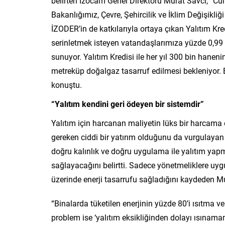
belirten İzocam Genel Direktörü Murat Savcı, “Cu
Bakanlığımız, Çevre, Şehircilik ve İklim Değişikl
İZODER’in de katkılarıyla ortaya çıkan Yalıtım Kred
serinletmek isteyen vatandaşlarımıza yüzde 0,99 f
sunuyor. Yalıtım Kredisi ile her yıl 300 bin hanen
metreküp doğalgaz tasarruf edilmesi bekleniyor. Bu
konuştu.
“Yalıtım kendini geri ödeyen bir sistemdir”
Yalıtım için harcanan maliyetin lüks bir harcama 
gereken ciddi bir yatırım olduğunu da vurgulayan
doğru kalınlık ve doğru uygulama ile yalıtım yap
sağlayacağını belirtti. Sadece yönetmeliklere uygu
üzerinde enerji tasarrufu sağladığını kaydeden M
“Binalarda tüketilen enerjinin yüzde 80’i ısıtma v
problem ise ‘yalıtım eksikliğinden dolayı ısınama