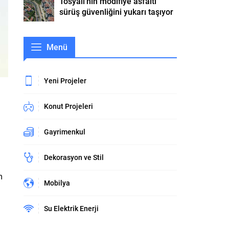
Tosyalı’nın modifiye asfaltı
sürüş güvenliğini yukarı taşıyor
Menü
Yeni Projeler
Konut Projeleri
Gayrimenkul
Dekorasyon ve Stil
m
Mobilya
Su Elektrik Enerji
u