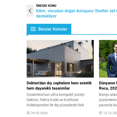
ÖNCEKİ KONU
Kilim, vücudun doğal duruşunu Shelter set i
destekliyor
Benzer Konular
Dekton’dan dış cephelere hem estetik
Dünyanın l
hem dayanıklı tasarımlar
Roca, 202
Cosentino’nun ultra kompakt yüzeyi
Banyo alanl
Dekton, Pietra Kode ve Kraftizen
çözümlerini
Koleksiyonları ile dış yüzeylerde fark
pazarda kul
yaratıyor. Uluslararası tanınmış lüks iç
Roca, 2022
29.02.2024
13.12.20
mekan ve ürün tasarımcısı Daniel
satışlarda 