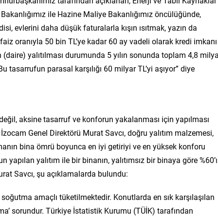
mhurbaşkanımız tarafından açıklanan, Enerji ve Tabii Kaynaklar
iği Bakanlığımız ile Hazine Maliye Bakanlığımız öncülüğünde,
isi, evlerini daha düşük faturalarla kışın ısıtmak, yazın da
aiz oranıyla 50 bin TL’ye kadar 60 ay vadeli olarak kredi imkanı
in (daire) yalıtılması durumunda 5 yılın sonunda toplam 4,8 mily
 tasarrufun parasal karşılığı 60 milyar TL’yi aşıyor” diye
değil, aksine tasarruf ve konforun yakalanması için yapılması
 İzocam Genel Direktörü Murat Savcı, doğru yalıtım malzemesi,
manın bina ömrü boyunca en iyi getiriyi ve en yüksek konforu
n yapılan yalıtım ile bir binanın, yalıtımsız bir binaya göre %60’
urat Savcı, şu açıklamalarda bulundu:
e soğutma amaçlı tüketilmektedir. Konutlarda en sık karşılaşılan
ma’ sorundur. Türkiye İstatistik Kurumu (TÜİK) tarafından