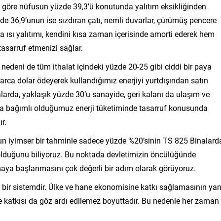
 göre nüfusun yüzde 39,3’ü konutunda yalıtım eksikliğinden
 36,9’unun ise sızdıran çatı, nemli duvarlar, çürümüş pencere
a ısı yalıtımı, kendini kısa zaman içerisinde amorti ederek hem
tasarruf etmenizi sağlar.
nedeni de tüm ithalat içindeki yüzde 20-25 gibi ciddi bir paya
rlarca dolar ödeyerek kullandığımız enerjiyi yurtdışından satın
alarda, yaklaşık yüzde 30’u sanayide, geri kalanı da ulaşım ve
dışa bağımlı olduğumuz enerji tüketiminde tasarruf konusunda
r.
un iyimser bir tahminle sadece yüzde %20’sinin TS 825 Binalard
 olduğunu biliyoruz. Bu noktada devletimizin öncülüğünde
maya başlanmasını çok değerli bir adım olarak görüyoruz.
 bir sistemdir. Ülke ve hane ekonomisine katkı sağlamasının yan
eye katkısı da göz ardı edilemez boyuttadır. Bu nedenle her zaman