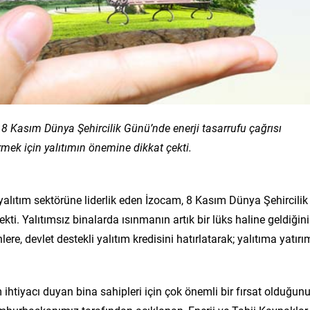
8 Kasım Dünya Şehircilik Günü’nde enerji tasarrufu çağrısı
rmek için yalıtımın önemine dikkat çekti.
ır yalıtım sektörüne liderlik eden İzocam, 8 Kasım Dünya Şehircilik
ti. Yalıtımsız binalarda ısınmanın artık bir lüks haline geldiğini
re, devlet destekli yalıtım kredisini hatırlatarak; yalıtıma yatırı
ım ihtiyacı duyan bina sahipleri için çok önemli bir fırsat olduğun