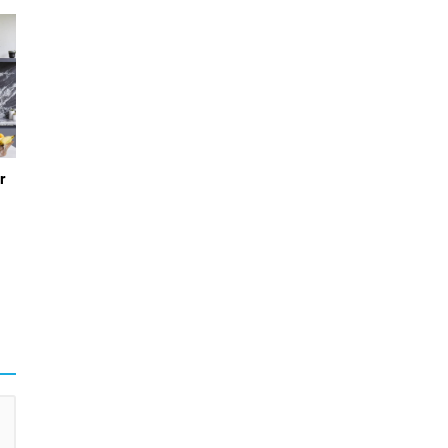
r
a
r
.