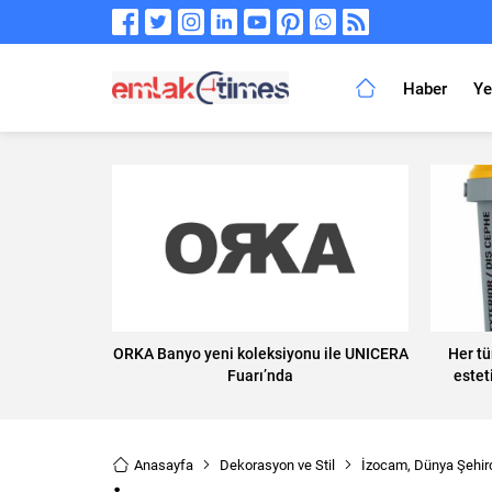
Haber
Ye
ORKA Banyo yeni koleksiyonu ile UNICERA
Her tü
Fuarı’nda
estet
Anasayfa
Dekorasyon ve Stil
İzocam, Dünya Şehirci